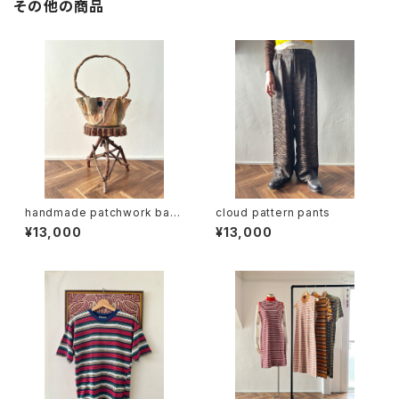
その他の商品
handmade patchwork bas
cloud pattern pants
ket (folk art)
¥13,000
¥13,000