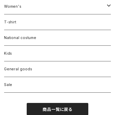
Women's
Outer
T-shirt
Dress
National costume
Tops
Kids
Bottoms
General goods
Shoes
Sale
Bag
商品一覧に戻る