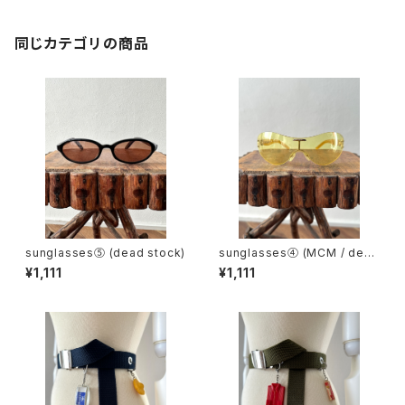
同じカテゴリの商品
sunglasses⑤ (dead stock)
sunglasses④ (MCM / dead
stock)
¥1,111
¥1,111