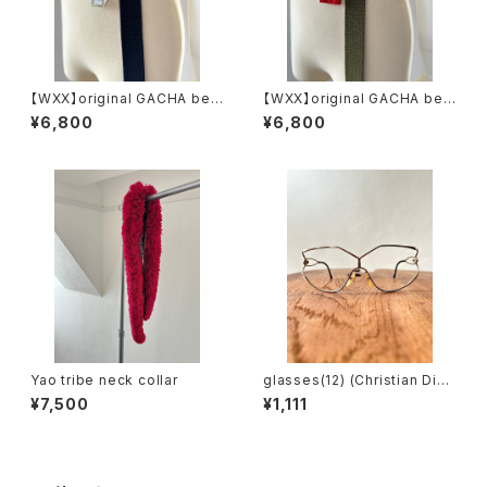
【WXX】original GACHA belt
【WXX】original GACHA belt
(navy)
(khaki)
¥6,800
¥6,800
Yao tribe neck collar
glasses(12) (Christian Dior
/ made in austria)
¥7,500
¥1,111