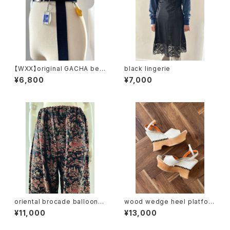
【WXX】original GACHA belt
black lingerie
(navy)
¥6,800
¥7,000
oriental brocade balloon p
wood wedge heel platfor
ants
m sandal
¥11,000
¥13,000