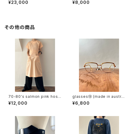
din pants
wrap skirt
¥23,000
¥8,000
その他の商品
70-80's salmon pink hospi
glasses⑩ (made in austri
tal dress
a)
¥12,000
¥6,800