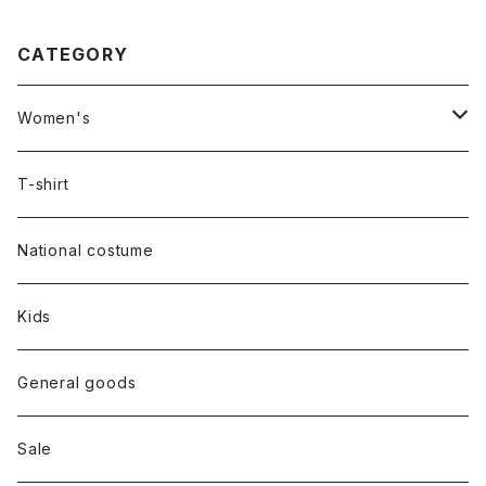
CATEGORY
Women's
Outer
T-shirt
Dress
National costume
Tops
Kids
Bottoms
General goods
Shoes
Sale