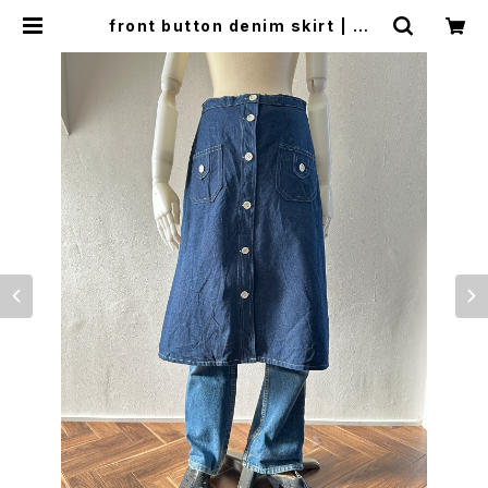
front button denim skirt | wo
o