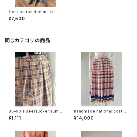
front button denim skirt
¥7,500
同じカテゴリの商品
80-90's seersucker summ
handmade national costu
er plaid slacks
me design skirt
¥1,111
¥14,000