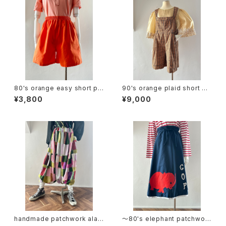
80's orange easy short pa
90's orange plaid short ov
nts
erall
¥3,800
¥9,000
handmade patchwork alad
〜80's elephant patchwork