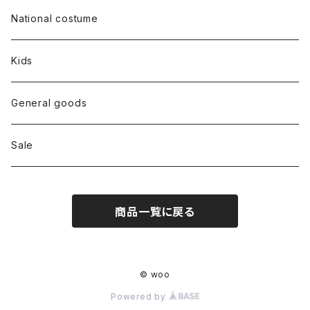
Dress
National costume
Tops
Kids
Bottoms
General goods
Shoes
Sale
Bag
商品一覧に戻る
Hat
Accessory
© woo
Powered by