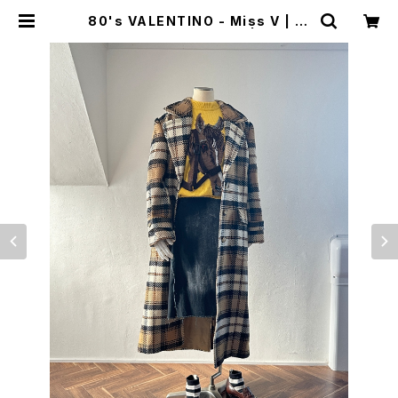
80's VALENTINO - Miss V | pl
aid long wool coat | woo