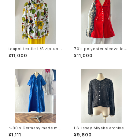
teapot textile L/S zip-up h
70's polyester sleeve les
oodie
s tops
¥11,000
¥11,000
〜80's Germany made me
I.S. Issey Miyake archive c
dical dress
otton lace cardigan
¥1,111
¥9,800