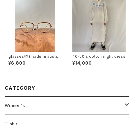
glasses⑩ (made in austri
40-50's cotton night dress
a)
¥6,800
¥14,000
CATEGORY
Women's
Outer
T-shirt