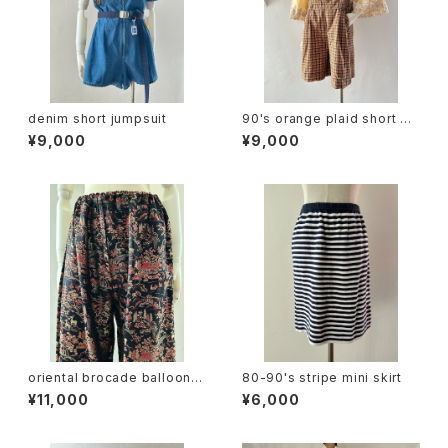
denim short jumpsuit
90's orange plaid short ov
erall
¥9,000
¥9,000
oriental brocade balloon p
80-90's stripe mini skirt
ants
¥11,000
¥6,000