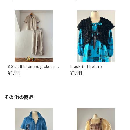
90's all linen s\s jacket set
black frill bolero
up
¥1,111
¥1,111
その他の商品