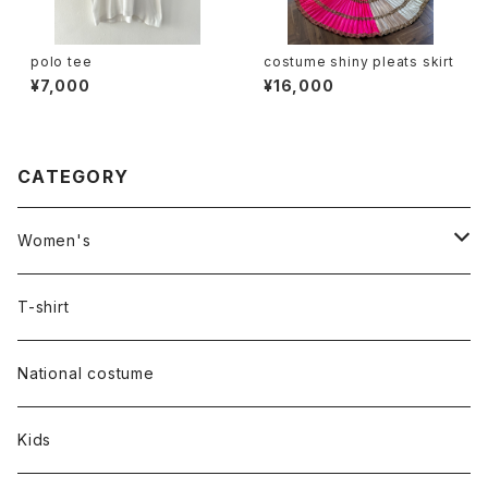
polo tee
costume shiny pleats skirt
¥7,000
¥16,000
CATEGORY
Women's
Outer
T-shirt
Dress
National costume
Tops
Kids