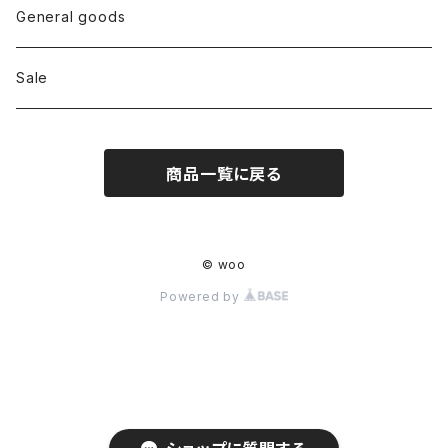
Bottoms
General goods
Shoes
Sale
Bag
商品一覧に戻る
Hat
Accessory
© woo
Powered by