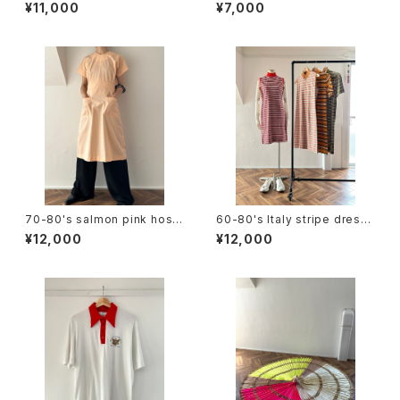
oodie
¥11,000
¥7,000
70-80's salmon pink hospi
60-80's Italy stripe dress
tal dress
(sleeve less / short sleev
¥12,000
¥12,000
e)