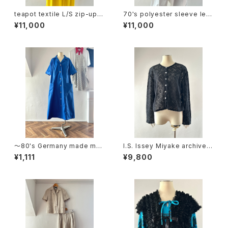
teapot textile L/S zip-up h
70's polyester sleeve les
oodie
s tops
¥11,000
¥11,000
〜80's Germany made me
I.S. Issey Miyake archive c
dical dress
otton lace cardigan
¥1,111
¥9,800