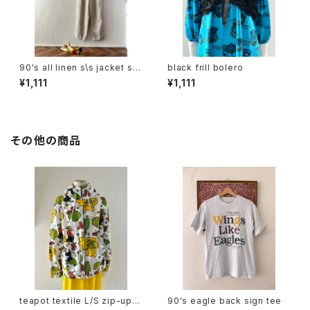
90's all linen s\s jacket set
black frill bolero
up
¥1,111
¥1,111
その他の商品
teapot textile L/S zip-up h
90's eagle back sign tee