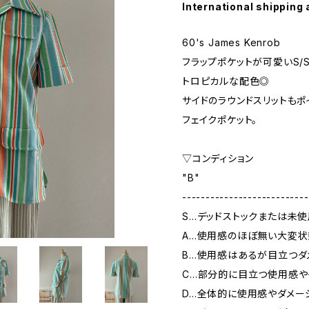
International shipping 
60's James Kenrob
フラップポケットが可愛いS/
トロピカルな配色◎
サイドのラウンドスリットもポ
フェイクポケット。
▽コンディション
"B"
---------------------------
S…デッドストックまたは未
A…使用感のほぼ無い大変状
B…使用感はあるが目立つダ
C…部分的に目立つ使用感や
D…全体的に使用感やダメー