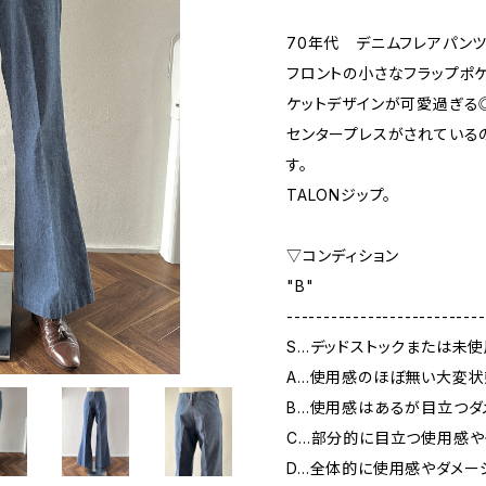
70年代 デニムフレアパンツ
フロントの小さなフラップポ
ケットデザインが可愛過ぎる
センタープレスがされている
す。
TALONジップ。
▽コンディション
"B"
---------------------------
S…デッドストックまたは未
A…使用感のほぼ無い大変状
B…使用感はあるが目立つダ
C…部分的に目立つ使用感や
D…全体的に使用感やダメー