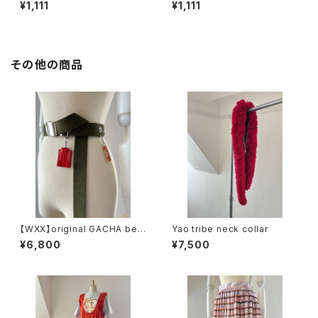
up
¥1,111
¥1,111
その他の商品
【WXX】original GACHA belt
Yao tribe neck collar
(khaki)
¥6,800
¥7,500