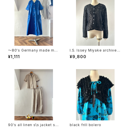
〜80's Germany made me
I.S. Issey Miyake archive c
dical dress
otton lace cardigan
¥1,111
¥9,800
90's all linen s\s jacket set
black frill bolero