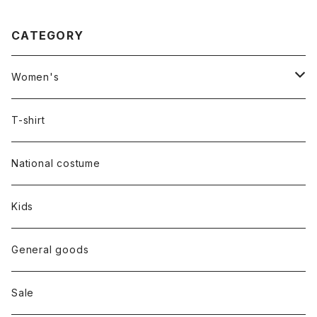
CATEGORY
Women's
Outer
T-shirt
Dress
National costume
Tops
Kids
Bottoms
General goods
Shoes
Sale