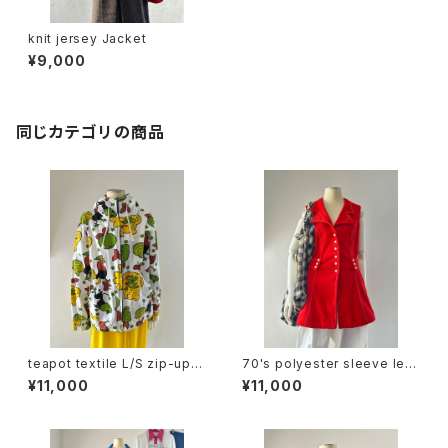
knit jersey Jacket
¥9,000
同じカテゴリの商品
teapot textile L/S zip-up h
70's polyester sleeve les
oodie
s tops
¥11,000
¥11,000