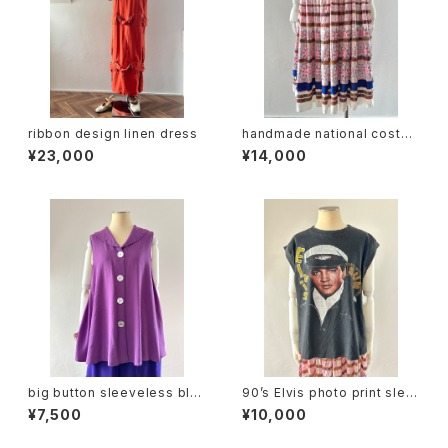
ribbon design linen dress
handmade national costu
me design skirt
¥23,000
¥14,000
big button sleeveless blo
90’s Elvis photo print slee
use
veless tee
¥7,500
¥10,000