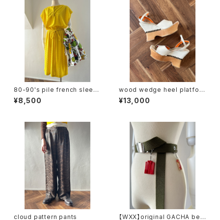
80-90's pile french sleev
wood wedge heel platfor
e dress
m sandal
¥8,500
¥13,000
cloud pattern pants
【WXX】original GACHA belt