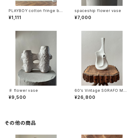
PLAYBOY cotton fringe bla
spaceship flower vase
nket
¥1,111
¥7,000
♯ flower vase
60's Vintage SGRAFO MO
DERN Flower Vase -Koralle
¥9,500
¥26,800
nvasen
その他の商品