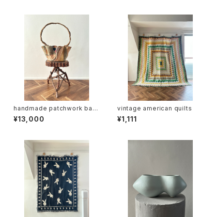
handmade patchwork bas
vintage american quilts
ket (folk art)
¥13,000
¥1,111