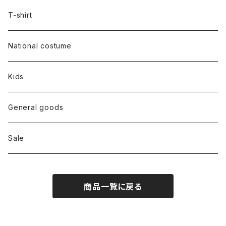
Outer
T-shirt
Dress
National costume
Tops
Kids
Bottoms
General goods
Shoes
Sale
Bag
商品一覧に戻る
Hat