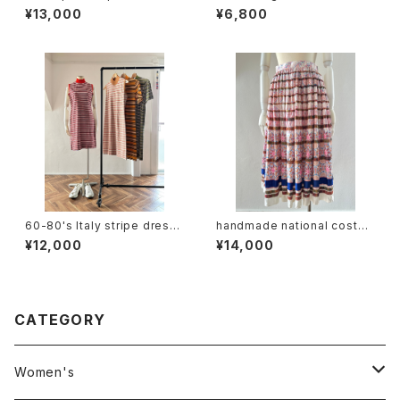
(khaki)
¥13,000
¥6,800
60-80's Italy stripe dress
handmade national costu
(sleeve less / short sleev
me design skirt
¥12,000
¥14,000
e)
CATEGORY
Women's