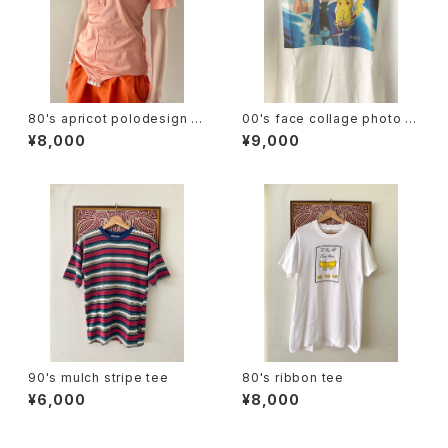
80's apricot polodesign S/
00's face collage photo te
S bodysuit
e
¥8,000
¥9,000
90's mulch stripe tee
80's ribbon tee
¥6,000
¥8,000