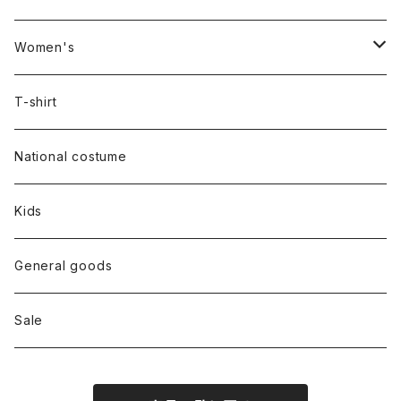
Women's
Outer
T-shirt
Dress
National costume
Tops
Kids
Bottoms
General goods
Shoes
Sale
Bag