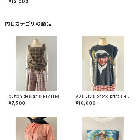
¥13,000
同じカテゴリの商品
button design sleeveless
90’s Elvis photo print slee
tops
veless tee
¥7,500
¥10,000