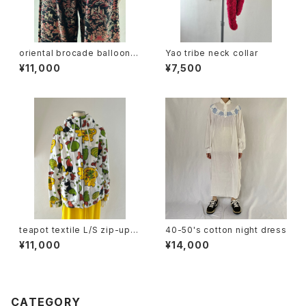
oriental brocade balloon p
Yao tribe neck collar
ants
¥11,000
¥7,500
teapot textile L/S zip-up h
40-50's cotton night dress
oodie
¥11,000
¥14,000
CATEGORY