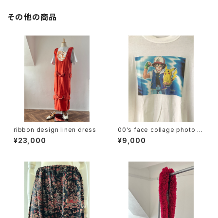
その他の商品
ribbon design linen dress
00's face collage photo te
e
¥23,000
¥9,000