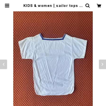
KIDS & women | sailor tops (1
50cm) | woo