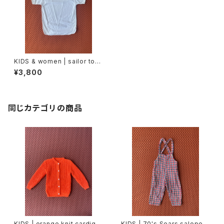
KIDS & women | sailor top
s (150cm)
¥3,800
同じカテゴリの商品
KIDS | orange knit cardiga
KIDS | 70's Sears salopett