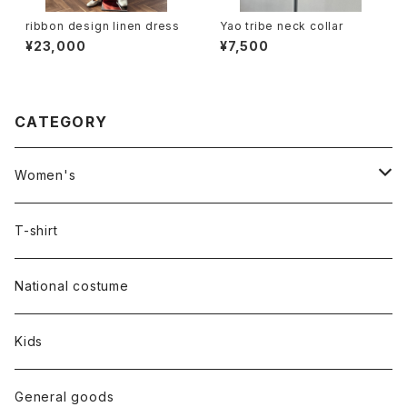
ribbon design linen dress
Yao tribe neck collar
¥23,000
¥7,500
CATEGORY
Women's
Outer
T-shirt
Dress
National costume
Tops
Kids
Bottoms
General goods