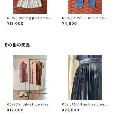
KIDS | shirring puff dress
KIDS | X-WEST denim pant
(2〜3歳)
s (90cm)
¥13,000
¥4,800
その他の商品
60-80's Italy stripe dress
00s LANVIN archive pleats
(sleeve less / short sleev
skirt
¥12,000
¥23,000
e)