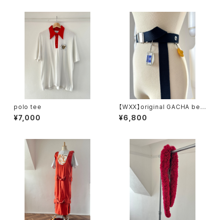
polo tee
【WXX】original GACHA belt
(navy)
¥7,000
¥6,800