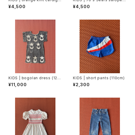
n (100cm)
e (90cm)
¥4,500
¥4,500
KIDS | bogolan dress (120
KIDS | short pants (110cm)
cm)
¥11,000
¥2,300