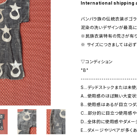
International shipping 
バンバラ族の伝統衣装ボゴラ
泥染の洗いデザインが最高に
※民族衣装特有の荒さが有り
※ サイズにつきましては必
▽コンディション
"B"
---------------------------
S…デッドストックまたは未
A…使用感のほぼ無い大変状
B…使用感はあるが目立つダ
C…部分的に目立つ使用感や
D…全体的に使用感やダメー
E…ダメージやリペアが多く