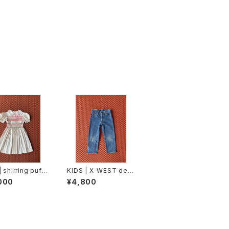
| shirring puff
KIDS | X-WEST deni
s (2〜3歳)
m pants (90cm)
000
¥4,800