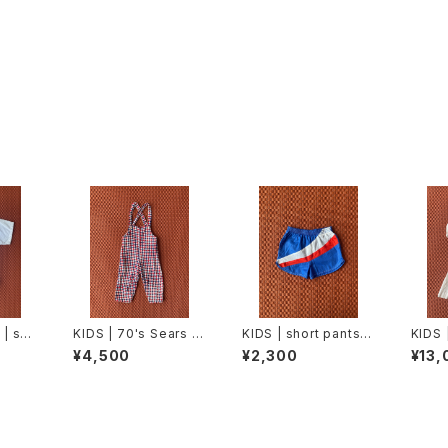
| sail
KIDS | 70's Sears s
KIDS | short pants
KIDS 
m)
alopette (90cm)
(110cm)
dres
¥4,500
¥2,300
¥13,