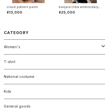
cloud pattern pants
banjara tribe embroidery s
kirt
¥13,000
¥25,000
CATEGORY
Women's
Outer
T-shirt
Dress
National costume
Tops
Kids
Bottoms
General goods