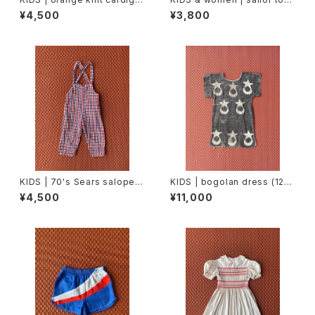
n (100cm)
s (150cm)
¥4,500
¥3,800
KIDS | 70's Sears salopett
KIDS | bogolan dress (120
e (90cm)
cm)
¥4,500
¥11,000