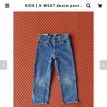
KIDS | X-WEST denim pants
(90cm) | woo