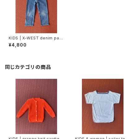
KIDS | X-WEST denim pant
s (90cm)
¥4,800
同じカテゴリの商品
KIDS | orange knit cardiga
KIDS & women | sailor top