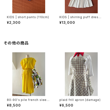
KIDS | short pants (110cm)
KIDS | shirring puff dress
(2〜3歳)
¥2,300
¥13,000
その他の商品
80-90's pile french sleev
plaid frill apron (damage)
e dress
¥8,500
¥6,500