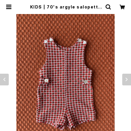
KIDS | 70's argyle salopette
(80cm) | woo