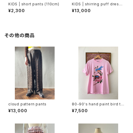
KIDS | short pants (110cm)
KIDS | shirring puff dress
(2〜3歳)
¥2,300
¥13,000
その他の商品
cloud pattern pants
80-90's hand paint bird te
e
¥13,000
¥7,500