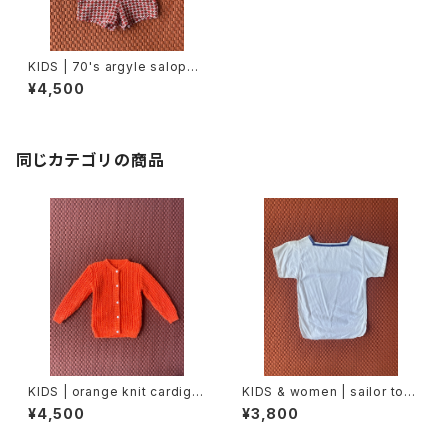
KIDS | 70's argyle salopett
e (80cm)
¥4,500
同じカテゴリの商品
KIDS | orange knit cardiga
KIDS & women | sailor top
n (100cm)
s (150cm)
¥4,500
¥3,800