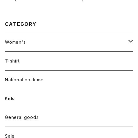
CATEGORY
Women's
Outer
T-shirt
Dress
National costume
Tops
Kids
Bottoms
General goods
Shoes
Sale