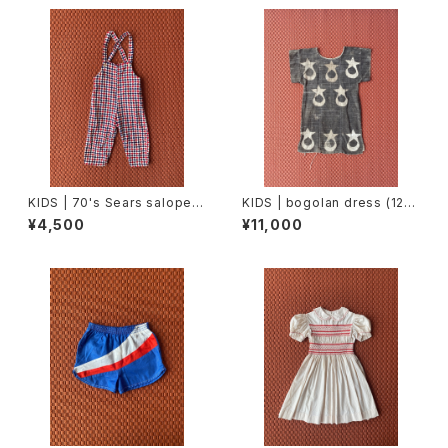
KIDS | 70's Sears salopett
KIDS | bogolan dress (120
e (90cm)
cm)
¥4,500
¥11,000