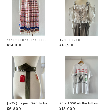
handmade national costu
Tyrol blouse
me design skirt
¥14,000
¥13,500
【WXX】original GACHA belt
90's 1,000-dollar bill over
(khaki)
size tee
¥6,800
¥13,000