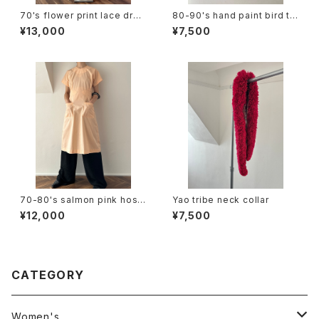
70's flower print lace dres
80-90's hand paint bird te
s
e
¥13,000
¥7,500
70-80's salmon pink hospi
Yao tribe neck collar
tal dress
¥12,000
¥7,500
CATEGORY
Women's