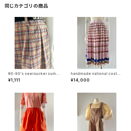
同じカテゴリの商品
80-90's seersucker summ
handmade national costu
er plaid slacks
me design skirt
¥1,111
¥14,000