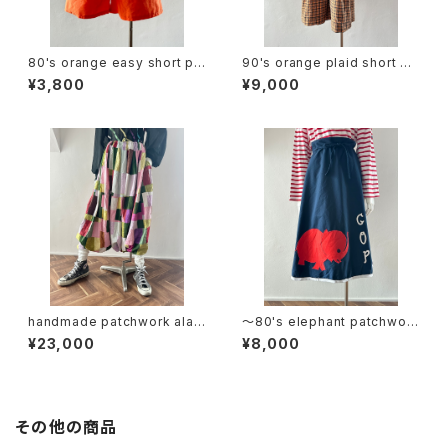
80's orange easy short pa
90's orange plaid short ov
nts
erall
¥3,800
¥9,000
handmade patchwork alad
〜80's elephant patchwork
din pants
wrap skirt
¥23,000
¥8,000
その他の商品