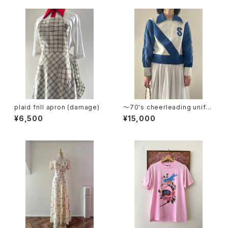
plaid frill apron (damage)
〜70's cheerleading unifor
m half zip jacket
¥6,500
¥15,000