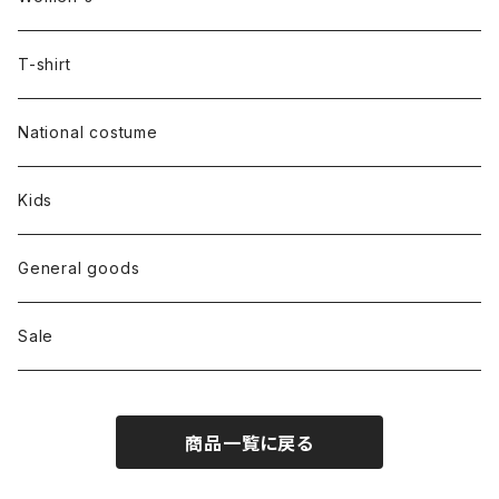
Outer
T-shirt
Dress
National costume
Tops
Kids
Bottoms
General goods
Shoes
Sale
Bag
商品一覧に戻る
Hat