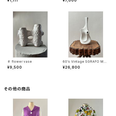
¥1,111
¥7,000
♯ flower vase
60's Vintage SGRAFO MO
DERN Flower Vase -Koralle
¥9,500
¥26,800
nvasen
その他の商品