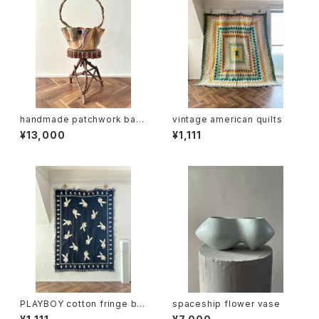
handmade patchwork bas
vintage american quilts
ket (folk art)
¥13,000
¥1,111
PLAYBOY cotton fringe bla
spaceship flower vase
nket