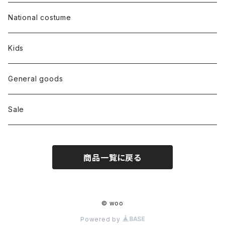
Dress
National costume
Tops
Kids
Bottoms
General goods
Shoes
Sale
Bag
商品一覧に戻る
Hat
Accessory
© woo
Powered by