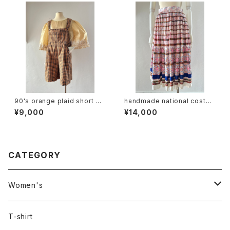
90's orange plaid short ov
handmade national costu
erall
me design skirt
¥9,000
¥14,000
CATEGORY
Women's
Outer
T-shirt