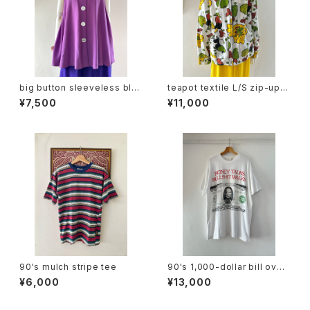
big button sleeveless blo
teapot textile L/S zip-up h
use
oodie
¥7,500
¥11,000
90's mulch stripe tee
90's 1,000-dollar bill over
size tee
¥6,000
¥13,000