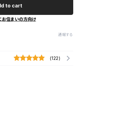
d to cart
にお住まいの方向け
通報する
(122)