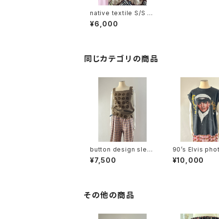
native textile S/S s
hirt
¥6,000
同じカテゴリの商品
button design slee
90’s Elvis phot
veless tops
nt sleeveless
¥7,500
¥10,000
その他の商品