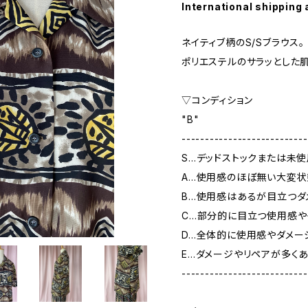
International shipping 
ネイティブ柄のS/Sブラウス。
ポリエステルのサラッとした肌
▽コンディション
"B"
---------------------------
S…デッドストックまたは未
A…使用感のほぼ無い大変状
B…使用感はあるが目立つダ
C…部分的に目立つ使用感や
D…全体的に使用感やダメー
E…ダメージやリペアが多く
---------------------------