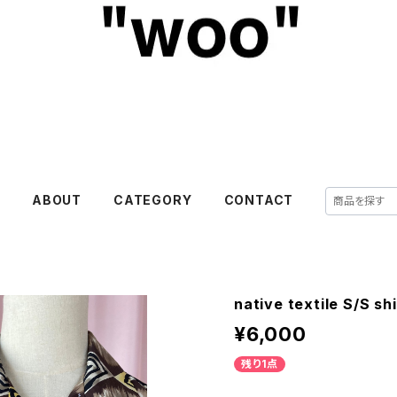
E
ABOUT
CATEGORY
CONTACT
native textile S/S shi
¥6,000
残り1点