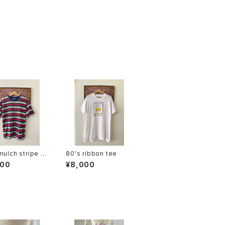
mulch stripe te
80's ribbon tee
000
¥8,000