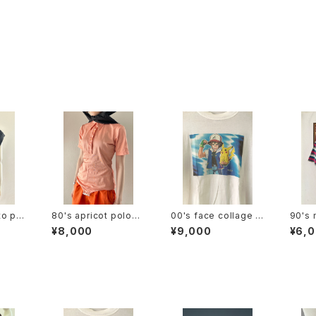
o pri
80's apricot polode
00's face collage p
90's 
 tee
sign S/S bodysuit
hoto tee
e
¥8,000
¥9,000
¥6,