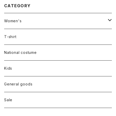
CATEGORY
Women's
Outer
T-shirt
Dress
National costume
Tops
Kids
Bottoms
General goods
Shoes
Sale
Bag