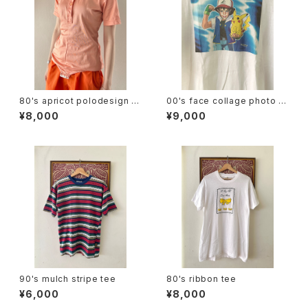
80's apricot polodesign S/
00's face collage photo te
S bodysuit
e
¥8,000
¥9,000
90's mulch stripe tee
80's ribbon tee
¥6,000
¥8,000