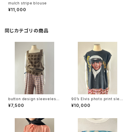
mulch stripe blouse
¥11,000
同じカテゴリの商品
button design sleeveless
90’s Elvis photo print slee
tops
veless tee
¥7,500
¥10,000