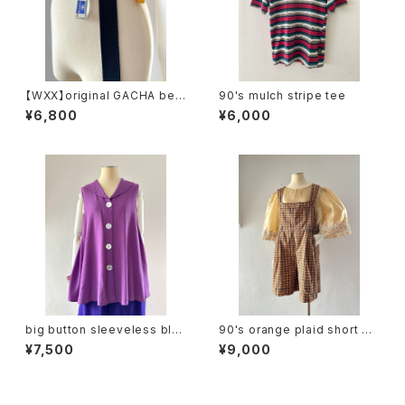
【WXX】original GACHA belt
90's mulch stripe tee
(navy)
¥6,800
¥6,000
big button sleeveless blo
90's orange plaid short ov
use
erall
¥7,500
¥9,000