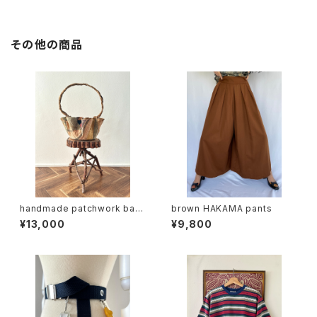
その他の商品
handmade patchwork bas
brown HAKAMA pants
ket (folk art)
¥13,000
¥9,800