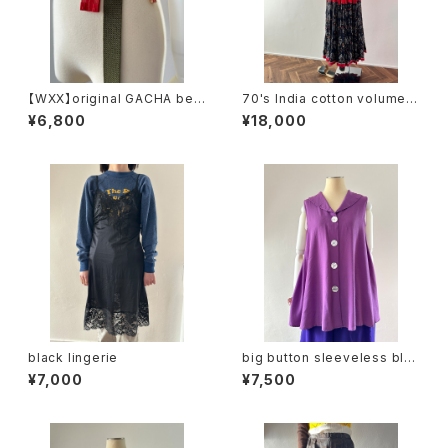
【WXX】original GACHA belt
70's India cotton volume s
(khaki)
kirt
¥6,800
¥18,000
black lingerie
big button sleeveless blo
use
¥7,000
¥7,500