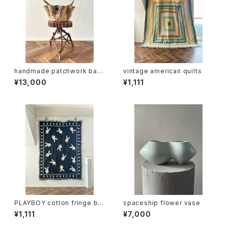
handmade patchwork bas
vintage american quilts
ket (folk art)
¥13,000
¥1,111
PLAYBOY cotton fringe bla
spaceship flower vase
nket
¥1,111
¥7,000