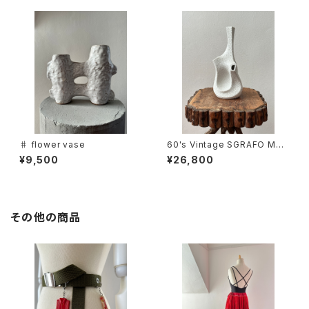
♯ flower vase
60's Vintage SGRAFO MO
DERN Flower Vase -Koralle
¥9,500
¥26,800
nvasen
その他の商品