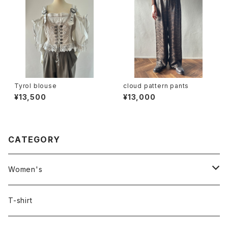
Tyrol blouse
cloud pattern pants
¥13,500
¥13,000
CATEGORY
Women's
Outer
T-shirt