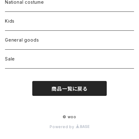
Dress
National costume
Tops
Kids
Bottoms
General goods
Shoes
Sale
Bag
商品一覧に戻る
Hat
Accessory
© woo
Powered by