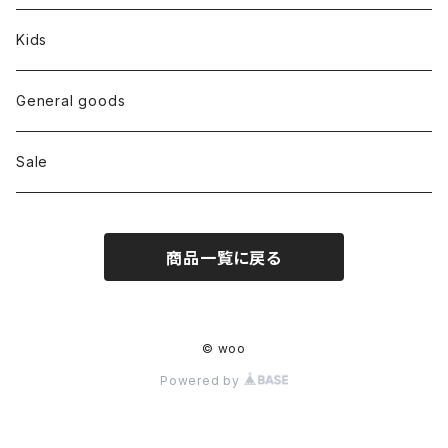
Tops
Kids
Bottoms
General goods
Shoes
Sale
Bag
商品一覧に戻る
Hat
Accessory
© woo
Powered by