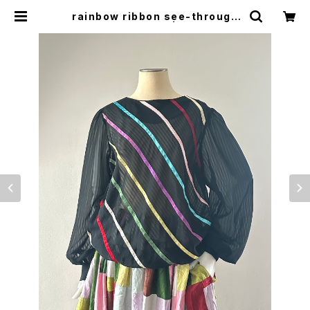
rainbow ribbon see-through
L/S blouse | woo