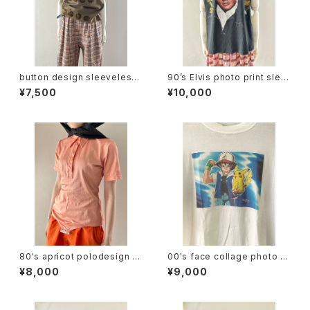
button design sleeveless
90’s Elvis photo print slee
tops
veless tee
¥7,500
¥10,000
80's apricot polodesign S/
00's face collage photo te
S bodysuit
e
¥8,000
¥9,000