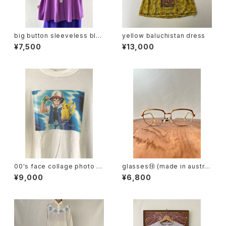
big button sleeveless blo
yellow baluchistan dress
use
¥7,500
¥13,000
00's face collage photo te
glasses⑩ (made in austri
e
a)
¥9,000
¥6,800