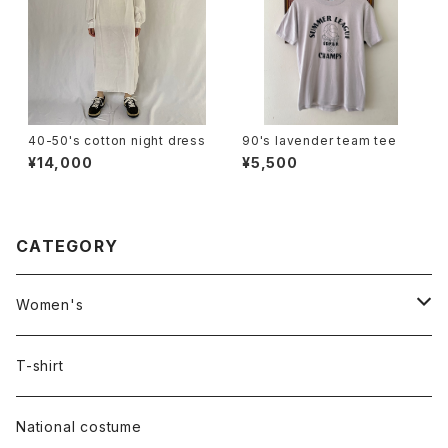
40-50's cotton night dress
90's lavender team tee
¥14,000
¥5,500
CATEGORY
Women's
Outer
T-shirt
Dress
National costume