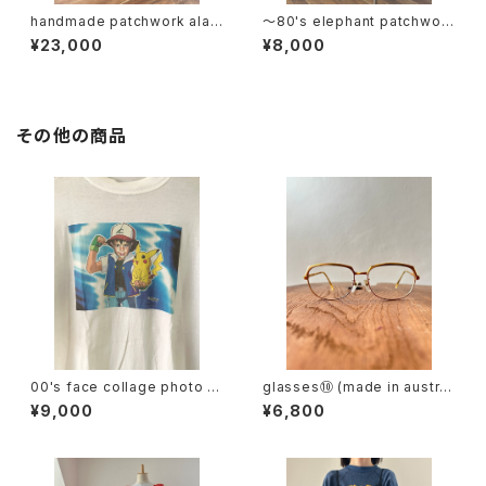
handmade patchwork alad
〜80's elephant patchwork
din pants
wrap skirt
¥23,000
¥8,000
その他の商品
00's face collage photo te
glasses⑩ (made in austri
e
a)
¥9,000
¥6,800