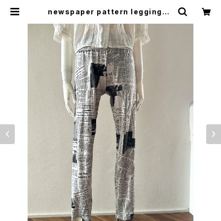
newspaper pattern leggings |
woo