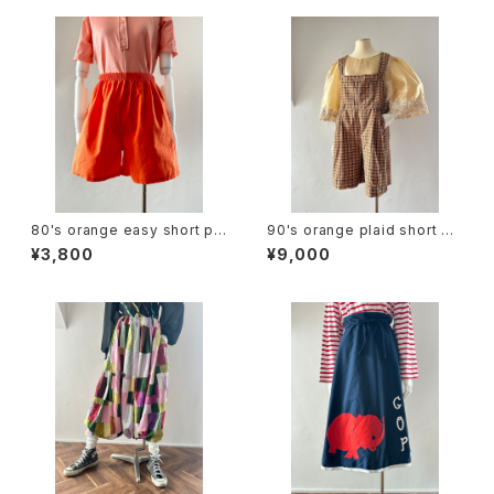
80's orange easy short pa
90's orange plaid short ov
nts
erall
¥3,800
¥9,000