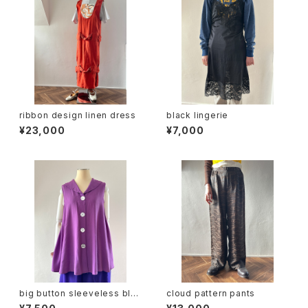
ribbon design linen dress
black lingerie
¥23,000
¥7,000
big button sleeveless blo
cloud pattern pants
use