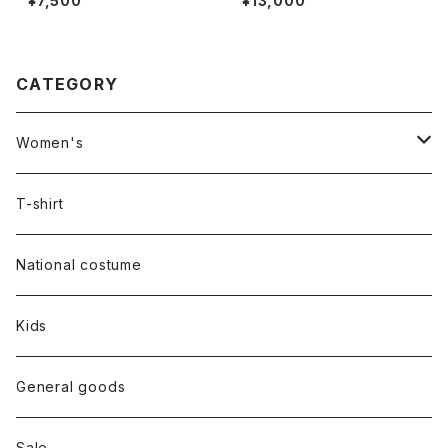
¥7,500
¥13,000
CATEGORY
Women's
Outer
T-shirt
Dress
National costume
Tops
Kids
Bottoms
General goods
Shoes
Sale