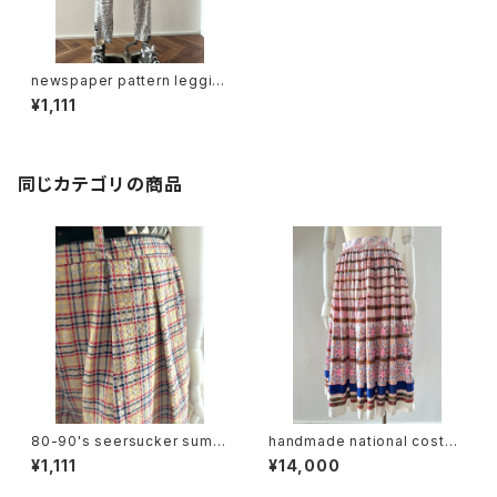
newspaper pattern leggin
gs
¥1,111
同じカテゴリの商品
80-90's seersucker summ
handmade national costu
er plaid slacks
me design skirt
¥1,111
¥14,000