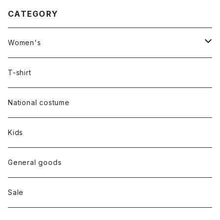
CATEGORY
Women's
Outer
T-shirt
Dress
National costume
Tops
Kids
Bottoms
General goods
Shoes
Sale