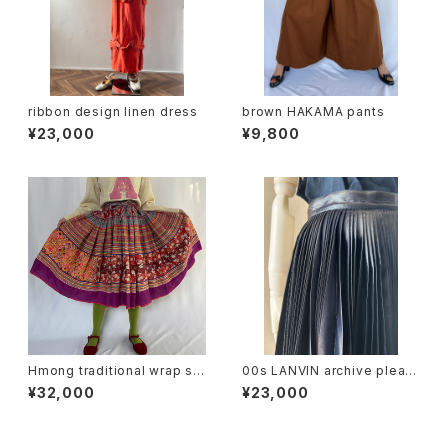
ribbon design linen dress
brown HAKAMA pants
¥23,000
¥9,800
Hmong traditional wrap ski
00s LANVIN archive pleats
rt (V4575A)
skirt
¥32,000
¥23,000