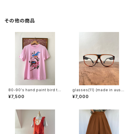
その他の商品
80-90's hand paint bird te
glasses(11) (made in austri
e
a)
¥7,500
¥7,000