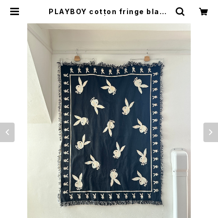
PLAYBOY cotton fringe blank
et | woo