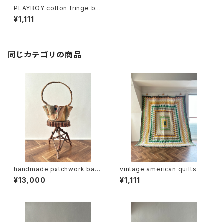
PLAYBOY cotton fringe bla
nket
¥1,111
同じカテゴリの商品
handmade patchwork bas
vintage american quilts
ket (folk art)
¥13,000
¥1,111