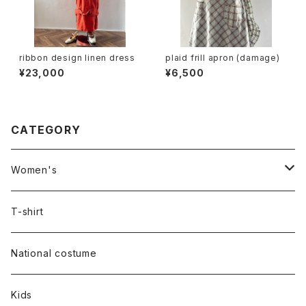
ribbon design linen dress
plaid frill apron (damage)
¥23,000
¥6,500
CATEGORY
Women's
Outer
T-shirt
Dress
National costume
Tops
Kids