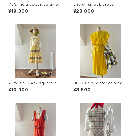
70's India cotton volume s
church smock dress
kirt
¥18,000
¥28,000
70's Rick Rack square nec
80-90's pile french sleev
k sleeveless dress
e dress
¥16,000
¥8,500