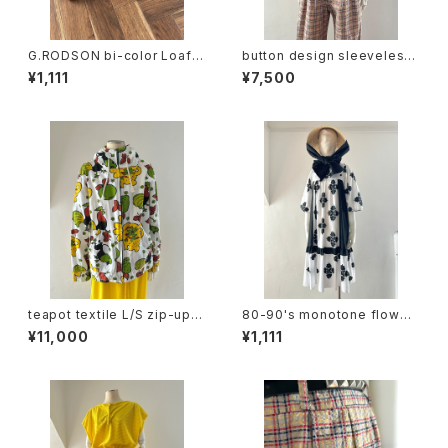
G.RODSON bi-color Loafer
button design sleeveless
(size6)
tops
¥1,111
¥7,500
teapot textile L/S zip-up h
80-90's monotone flower
oodie
design dress
¥11,000
¥1,111