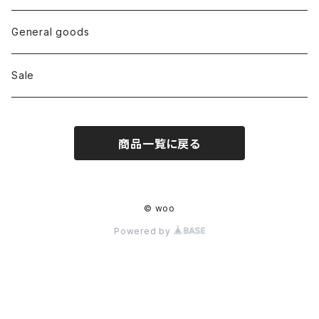
Bottoms
General goods
Shoes
Sale
Bag
商品一覧に戻る
Hat
Accessory
© woo
Powered by