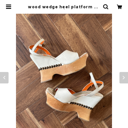
wood wedge heel platform sa
ndal | woo