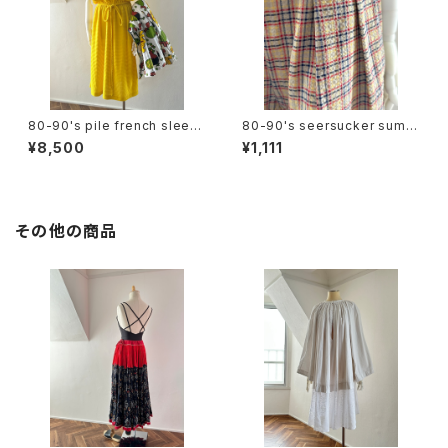
80-90's pile french sleev
80-90's seersucker summ
e dress
er plaid slacks
¥8,500
¥1,111
その他の商品