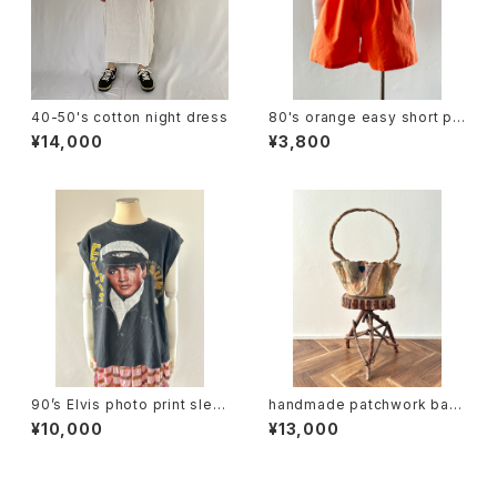
40-50's cotton night dress
80's orange easy short pa
nts
¥14,000
¥3,800
90’s Elvis photo print slee
handmade patchwork bas
veless tee
ket (folk art)
¥10,000
¥13,000