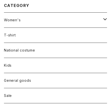
CATEGORY
Women's
Outer
T-shirt
Dress
National costume
Tops
Kids
Bottoms
General goods
Shoes
Sale
Bag