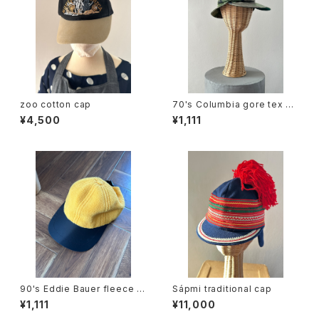
zoo cotton cap
70's Columbia gore tex ne
ck flap hat
¥4,500
¥1,111
90's Eddie Bauer fleece b
Sápmi traditional cap
aseball cap
¥1,111
¥11,000