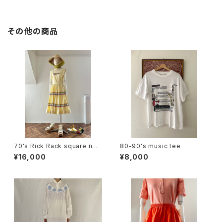
その他の商品
70's Rick Rack square nec
80-90's music tee
k sleeveless dress
¥16,000
¥8,000