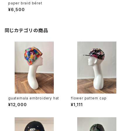
paper braid béret
¥6,500
同じカテゴリの商品
guatemala embroidery hat
flower pattern cap
¥12,000
¥1,111