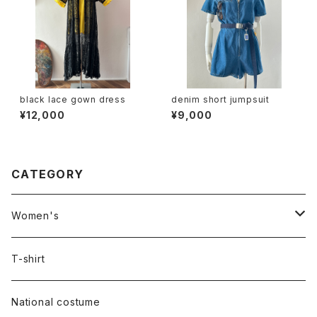
black lace gown dress
denim short jumpsuit
¥12,000
¥9,000
CATEGORY
Women's
Outer
T-shirt
Dress
National costume