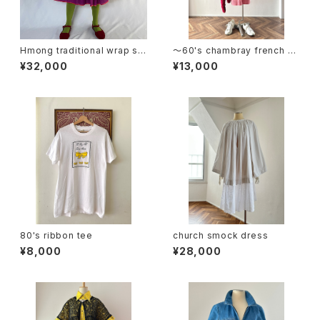
Hmong traditional wrap ski
〜60's chambray french sl
rt (V4575A)
eeve dress
¥32,000
¥13,000
80's ribbon tee
church smock dress
¥8,000
¥28,000