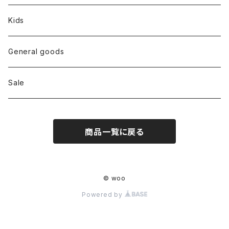
Tops
Kids
Bottoms
General goods
Shoes
Sale
Bag
商品一覧に戻る
Hat
Accessory
© woo
Powered by