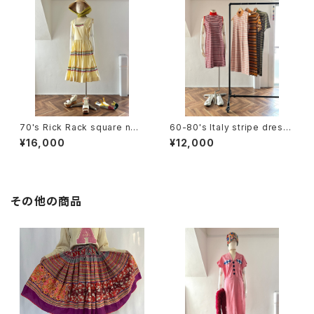
70's Rick Rack square nec
60-80's Italy stripe dress
k sleeveless dress
(sleeve less / short sleev
¥16,000
¥12,000
e)
その他の商品