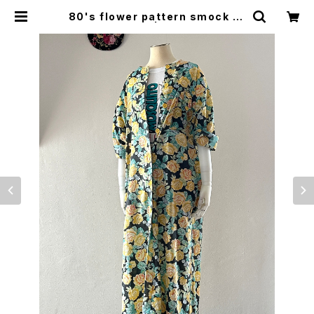
80's flower pattern smock dr
ess | woo