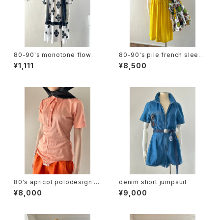
80-90's monotone flower
80-90's pile french sleev
design dress
e dress
¥1,111
¥8,500
80's apricot polodesign S/
denim short jumpsuit
S bodysuit
¥8,000
¥9,000