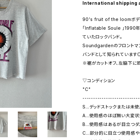
International shipping 
90's fruit of the loom
「Inflatable Soule 
ていたロックバンド。
Soundgardenのフロン
バンドとして知られています
※裾がカットオフ、左脇下に若
▽コンディション
"C"
---------------------------
S…デッドストックまたは未
A…使用感のほぼ無い大変状
B…使用感はあるが目立つダ
C…部分的に目立つ使用感や