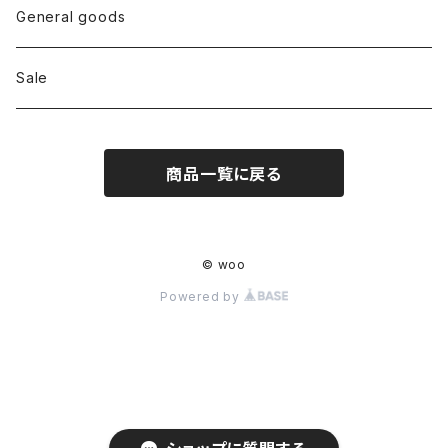
Bottoms
General goods
Shoes
Sale
Bag
商品一覧に戻る
Hat
Accessory
© woo
Powered by