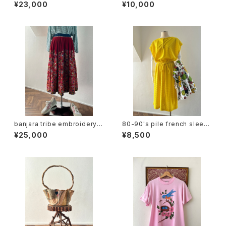
skirt
veless tee
¥23,000
¥10,000
banjara tribe embroidery s
80-90's pile french sleev
kirt
e dress
¥25,000
¥8,500