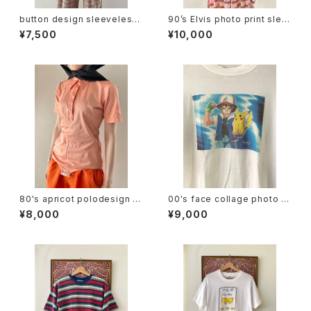
button design sleeveless
90’s Elvis photo print slee
tops
veless tee
¥7,500
¥10,000
80's apricot polodesign S/
00's face collage photo te
S bodysuit
e
¥8,000
¥9,000