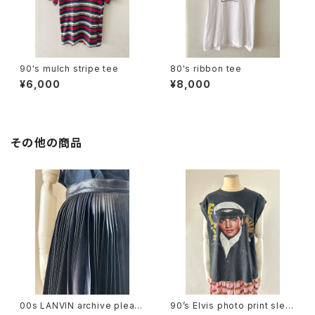
90's mulch stripe tee
80's ribbon tee
¥6,000
¥8,000
その他の商品
00s LANVIN archive pleats
90’s Elvis photo print slee