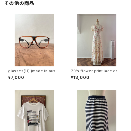
その他の商品
glasses(11) (made in austri
70's flower print lace dres
a)
s
¥7,000
¥13,000