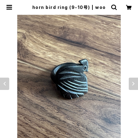
horn bird ring (9-10号) | woo