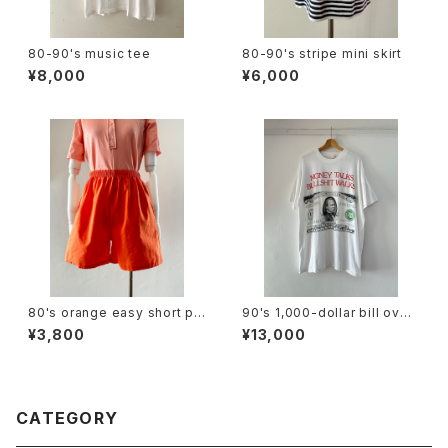
80-90's music tee
80-90's stripe mini skirt
¥8,000
¥6,000
80's orange easy short pa
90's 1,000-dollar bill over
nts
size tee
¥3,800
¥13,000
CATEGORY