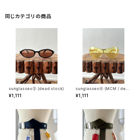
同じカテゴリの商品
sunglasses⑤ (dead stock)
sunglasses④ (MCM / dead
stock)
¥1,111
¥1,111