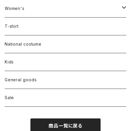
Women's
Outer
T-shirt
Dress
National costume
Tops
Kids
Bottoms
General goods
Shoes
Sale
Bag
商品一覧に戻る