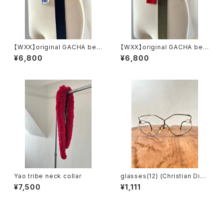
【WXX】original GACHA belt
【WXX】original GACHA belt
(navy)
(khaki)
¥6,800
¥6,800
Yao tribe neck collar
glasses(12) (Christian Dior
/ made in austria)
¥7,500
¥1,111