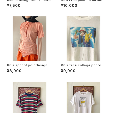
tops
veless tee
¥7,500
¥10,000
80's apricot polodesign S/
00's face collage photo te
S bodysuit
e
¥8,000
¥9,000