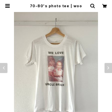
70-80's photo tee | woo