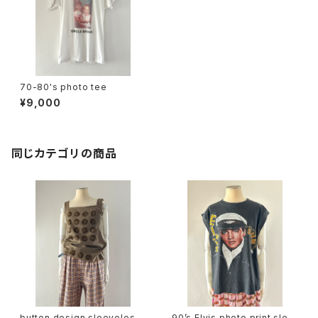
70-80's photo tee
¥9,000
同じカテゴリの商品
button design sleeveless
90’s Elvis photo print slee