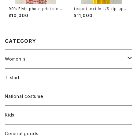
90’s Elvis photo print slee
teapot textile L/S zip-up h
veless tee
oodie
¥10,000
¥11,000
CATEGORY
Women's
Outer
T-shirt
Dress
National costume
Tops
Kids
Bottoms
General goods