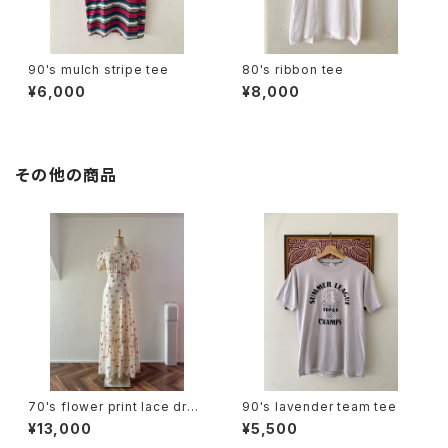
90's mulch stripe tee
80's ribbon tee
¥6,000
¥8,000
その他の商品
70's flower print lace dres
90's lavender team tee
s
¥13,000
¥5,500