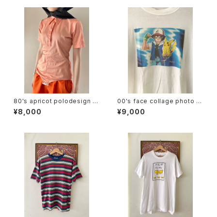
80's apricot polodesign S/
00's face collage photo te
S bodysuit
e
¥8,000
¥9,000