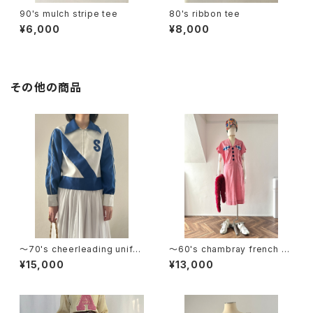
90's mulch stripe tee
80's ribbon tee
¥6,000
¥8,000
その他の商品
〜70's cheerleading unifor
〜60's chambray french sl
m half zip jacket
eeve dress
¥15,000
¥13,000