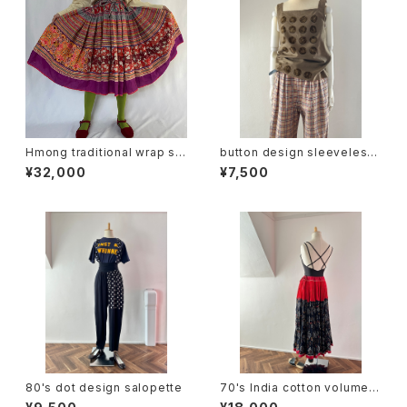
Hmong traditional wrap ski
button design sleeveless
rt (V4575A)
tops
¥32,000
¥7,500
80's dot design salopette
70's India cotton volume s
kirt