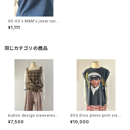
90-00's M&M's joker tank
top
¥1,111
同じカテゴリの商品
button design sleeveless
90’s Elvis photo print slee
tops
veless tee
¥7,500
¥10,000