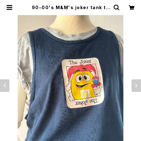
90-00's M&M's joker tank to
p | woo