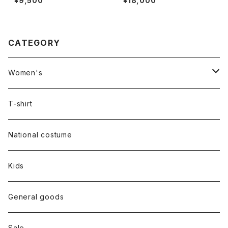
¥9,500
¥18,000
CATEGORY
Women's
Outer
T-shirt
Dress
National costume
Tops
Kids
Bottoms
General goods
Shoes
Sale