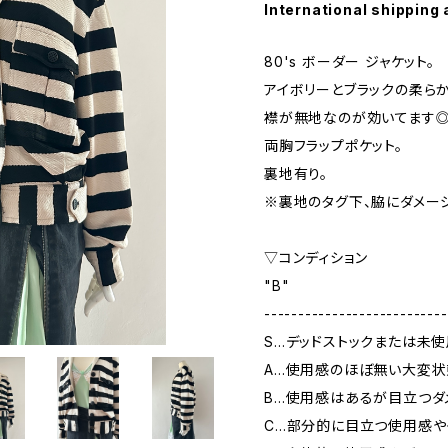
International shipping 
80's ボーダー ジャケット。
アイボリーとブラックの柔ら
襟が無地なのが効いてます
両胸フラップポケット。
裏地有り。
※裏地のタグ下、脇にダメージ有
▽コンディション
"B"
---------------------------
S…デッドストックまたは未
A…使用感のほぼ無い大変状
B…使用感はあるが目立つダ
C…部分的に目立つ使用感や