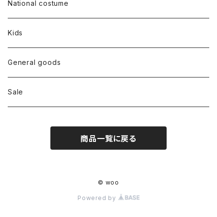
Dress
National costume
Tops
Kids
Bottoms
General goods
Shoes
Sale
Bag
商品一覧に戻る
Hat
Accessory
© woo
Powered by