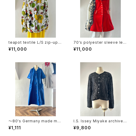
teapot textile L/S zip-up h
70's polyester sleeve les
oodie
s tops
¥11,000
¥11,000
〜80's Germany made me
I.S. Issey Miyake archive c
dical dress
otton lace cardigan
¥1,111
¥9,800