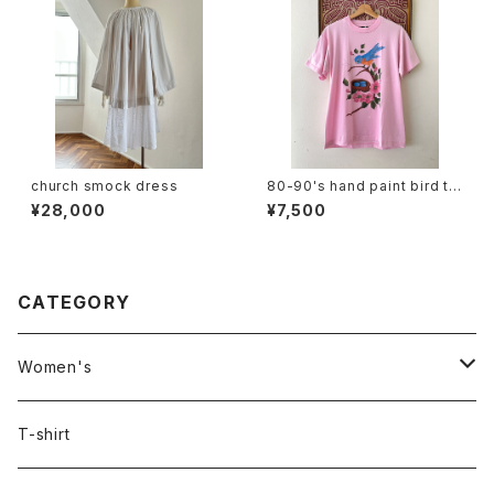
church smock dress
80-90's hand paint bird te
e
¥28,000
¥7,500
CATEGORY
Women's
Outer
T-shirt