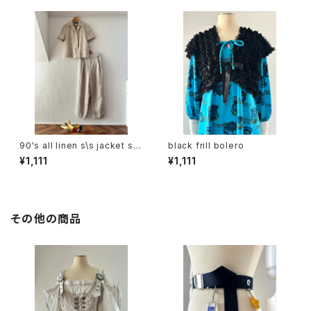
90's all linen s\s jacket set
black frill bolero
up
¥1,111
¥1,111
その他の商品