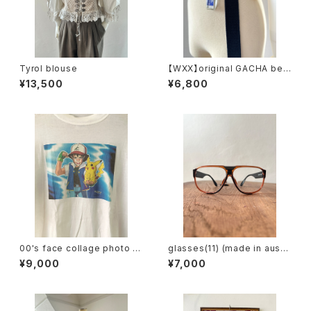
Tyrol blouse
【WXX】original GACHA belt
(navy)
¥13,500
¥6,800
00's face collage photo te
glasses(11) (made in austri
e
a)
¥9,000
¥7,000