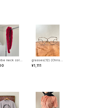
ribe neck colla
glasses(12) (Christi
an Dior / made in au
00
¥1,111
stria)