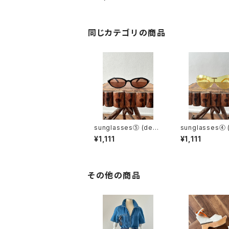
ed)
同じカテゴリの商品
sunglasses⑤ (dead
sunglasses④ (MCM
stock)
/ dead stock)
¥1,111
¥1,111
その他の商品