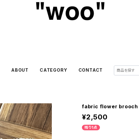
E
ABOUT
CATEGORY
CONTACT
fabric flower brooc
¥2,500
残り1点