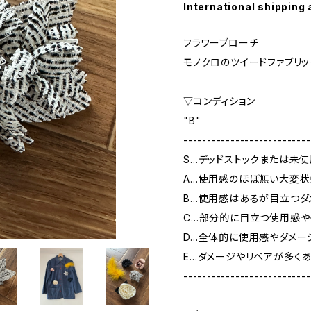
International shipping 
フラワーブローチ
モノクロのツイードファブリッ
▽コンディション
"B"
---------------------------
S…デッドストックまたは未
A…使用感のほぼ無い大変状
B…使用感はあるが目立つダ
C…部分的に目立つ使用感や
D…全体的に使用感やダメー
E…ダメージやリペアが多く
---------------------------