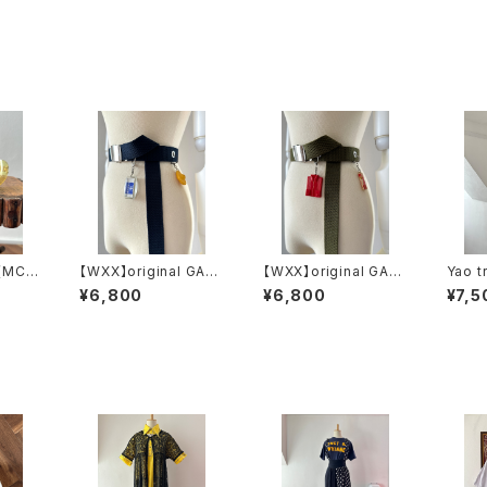
【WXX】original GAC
【WXX】original GAC
Yao t
HA belt (navy)
HA belt (khaki)
r
¥6,800
¥6,800
¥7,5