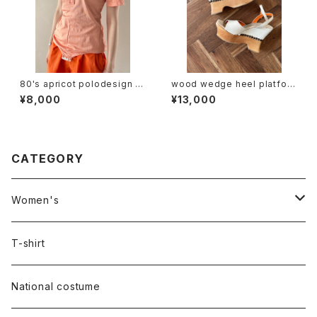
80's apricot polodesign S/
wood wedge heel platfor
S bodysuit
m sandal
¥8,000
¥13,000
CATEGORY
Women's
Outer
T-shirt
Dress
National costume