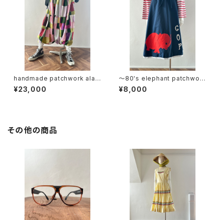
handmade patchwork alad
〜80's elephant patchwork
din pants
wrap skirt
¥23,000
¥8,000
その他の商品