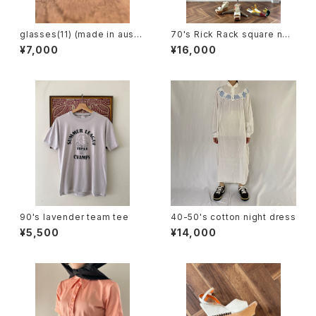
glasses(11) (made in austri
70's Rick Rack square nec
a)
k sleeveless dress
¥7,000
¥16,000
90's lavender team tee
40-50's cotton night dress
¥5,500
¥14,000