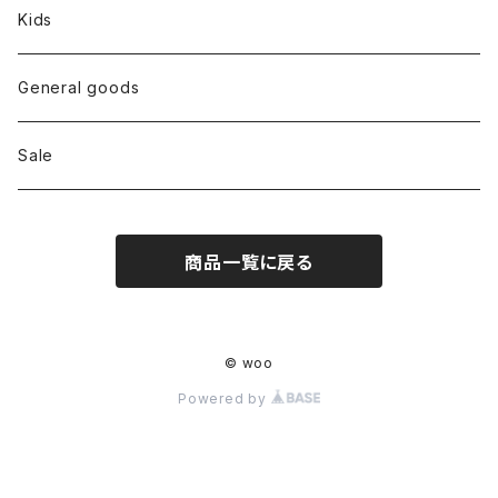
Tops
Kids
Bottoms
General goods
Shoes
Sale
Bag
商品一覧に戻る
Hat
Accessory
© woo
Powered by