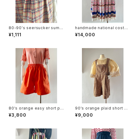
80-90's seersucker summ
handmade national costu
er plaid slacks
me design skirt
¥1,111
¥14,000
80's orange easy short pa
90's orange plaid short ov
nts
erall
¥3,800
¥9,000