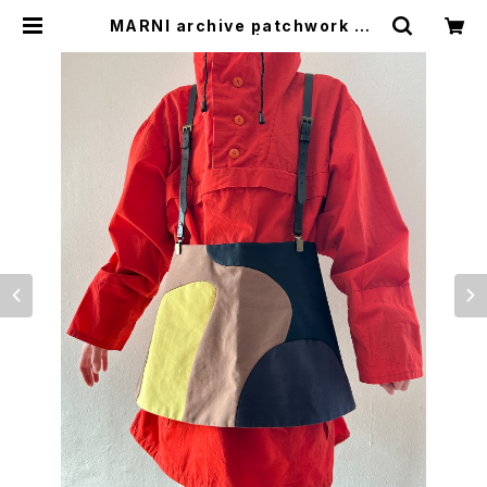
MARNI archive patchwork mi
ni skirt | woo