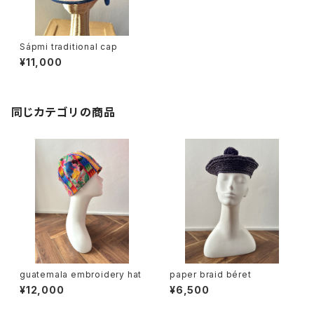
Sápmi traditional cap
¥11,000
同じカテゴリの商品
guatemala embroidery hat
paper braid béret
¥12,000
¥6,500