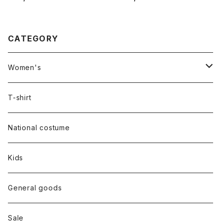
CATEGORY
Women's
Outer
T-shirt
Dress
National costume
Tops
Kids
Bottoms
General goods
Shoes
Sale