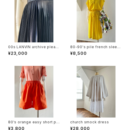
00s LANVIN archive pleats
80-90's pile french sleev
skirt
e dress
¥23,000
¥8,500
80's orange easy short pa
church smock dress
nts
¥3,800
¥28,000