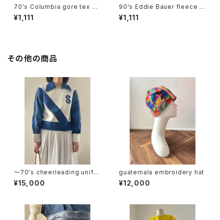
70's Columbia gore tex ne
90's Eddie Bauer fleece b
ck flap hat
aseball cap
¥1,111
¥1,111
その他の商品
〜70's cheerleading unifor
guatemala embroidery hat
m half zip jacket
¥15,000
¥12,000