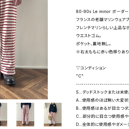
80-90s Le minor ボー
フランスの老舗マリンウェアブラン
フレンチマリンらしい上品な
ウエストゴム。
ポケット、裏地無し。
※右太ももに赤い色移りあり
▽コンディション
"C"
---------------------------
S…デッドストックまたは未
A…使用感のほぼ無い大変状
B…使用感はあるが目立つダ
C…部分的に目立つ使用感や
D…全体的に使用感やダメー