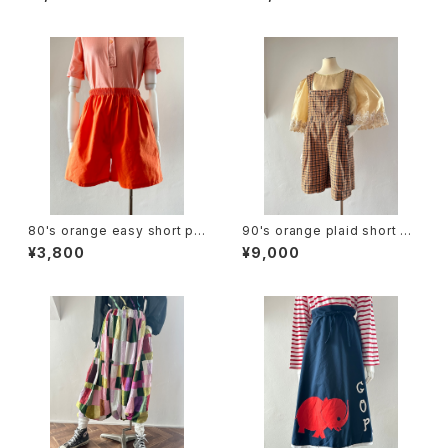
80's orange easy short pa
90's orange plaid short ov
nts
erall
¥3,800
¥9,000