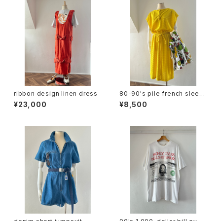
ribbon design linen dress
80-90's pile french sleev
e dress
¥23,000
¥8,500