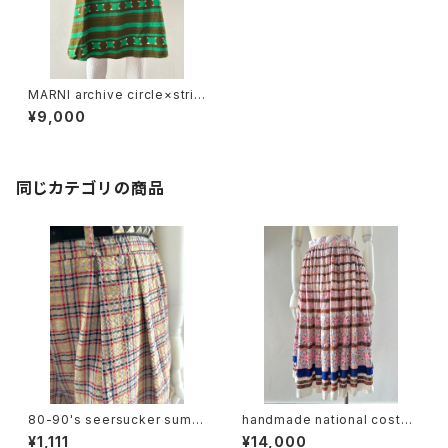
MARNI archive circle×strip
e design skirt
¥9,000
同じカテゴリの商品
80-90's seersucker summ
handmade national costu
er plaid slacks
me design skirt
¥1,111
¥14,000