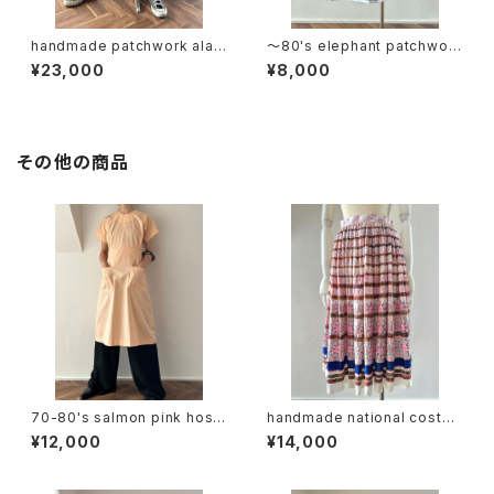
handmade patchwork alad
〜80's elephant patchwork
din pants
wrap skirt
¥23,000
¥8,000
その他の商品
70-80's salmon pink hospi
handmade national costu
tal dress
me design skirt
¥12,000
¥14,000