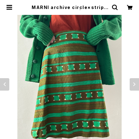
MARNI archive circle×stripe
design skirt | woo