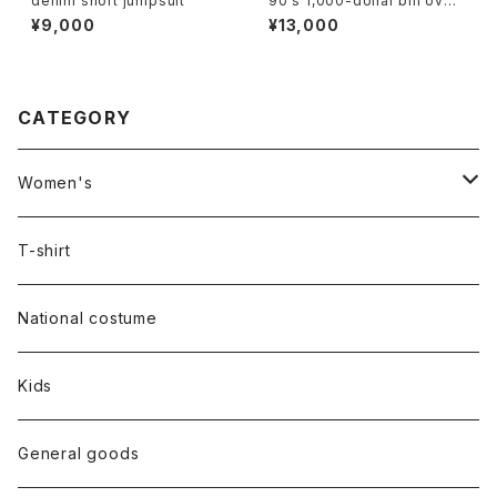
denim short jumpsuit
90's 1,000-dollar bill over
size tee
¥9,000
¥13,000
CATEGORY
Women's
Outer
T-shirt
Dress
National costume
Tops
Kids
Bottoms
General goods