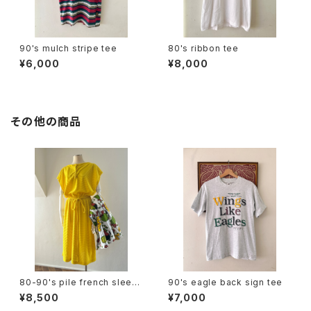
90's mulch stripe tee
80's ribbon tee
¥6,000
¥8,000
その他の商品
80-90's pile french sleev
90's eagle back sign tee
e dress
¥8,500
¥7,000