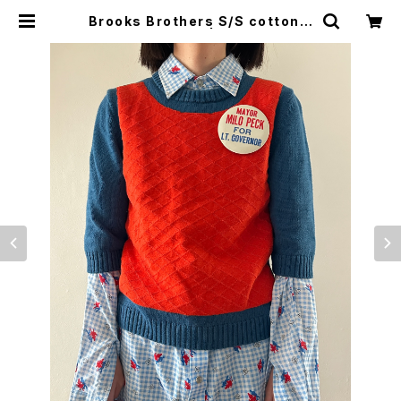
Brooks Brothers S/S cotton s
weater | woo