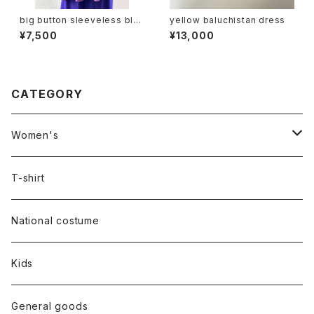
big button sleeveless blo
yellow baluchistan dress
use
¥7,500
¥13,000
CATEGORY
Women's
Outer
T-shirt
Dress
National costume
Tops
Kids
Bottoms
General goods