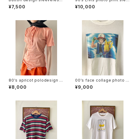
tops
veless tee
¥7,500
¥10,000
80's apricot polodesign S/
00's face collage photo te
S bodysuit
e
¥8,000
¥9,000