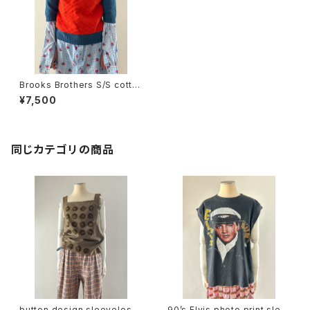
Brooks Brothers S/S cotto
n sweater
¥7,500
同じカテゴリの商品
button design sleeveless
90’s Elvis photo print slee