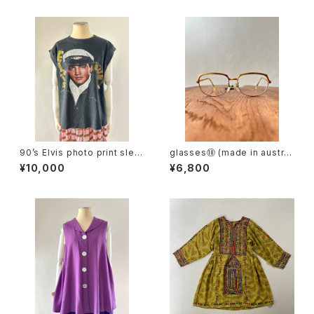
90’s Elvis photo print slee
glasses⑩ (made in austri
veless tee
a)
¥10,000
¥6,800