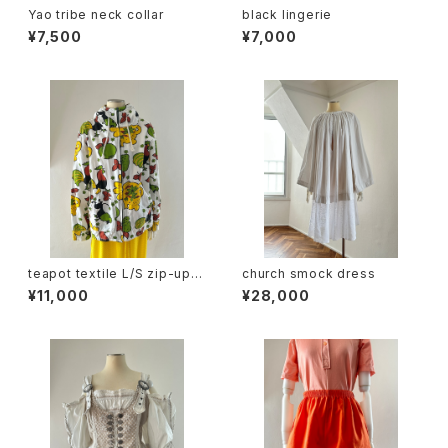
Yao tribe neck collar
black lingerie
¥7,500
¥7,000
teapot textile L/S zip-up h
church smock dress
oodie
¥11,000
¥28,000