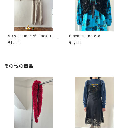
90's all linen s\s jacket set
black frill bolero
up
¥1,111
¥1,111
その他の商品