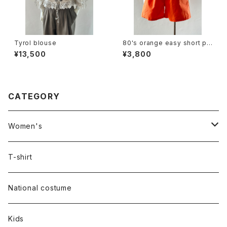
Tyrol blouse
80's orange easy short pa
nts
¥13,500
¥3,800
CATEGORY
Women's
Outer
T-shirt
Dress
National costume
Tops
Kids