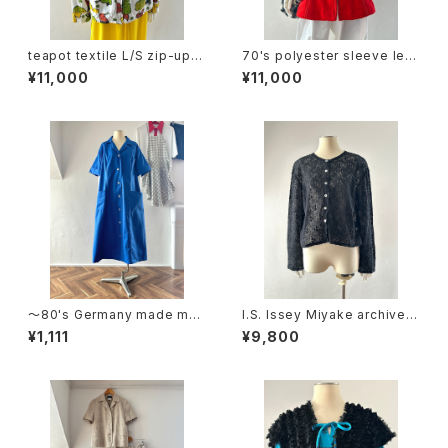
teapot textile L/S zip-up h
70's polyester sleeve les
oodie
s tops
¥11,000
¥11,000
〜80's Germany made me
I.S. Issey Miyake archive c
dical dress
otton lace cardigan
¥1,111
¥9,800