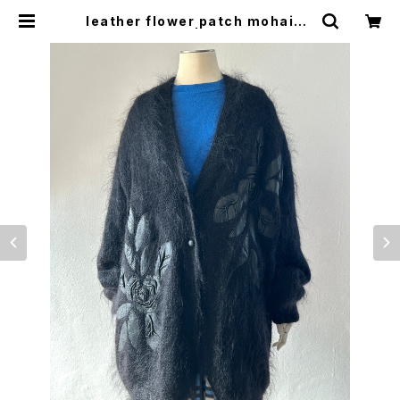
leather flower patch mohair c
oat | woo