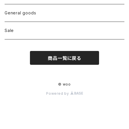
Bottoms
General goods
Shoes
Sale
Bag
商品一覧に戻る
Hat
Accessory
© woo
Powered by