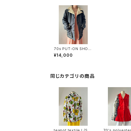
70s PUT-ON SHOP
Sears denim boa bl
¥14,000
ouson
同じカテゴリの商品
teapot textile L/S zi
70's polyeste