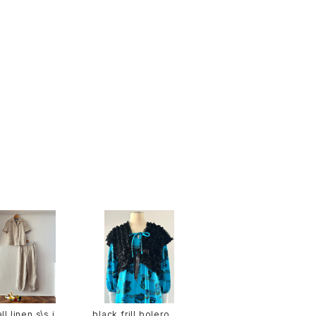
ll linen s\s jac
black frill bolero