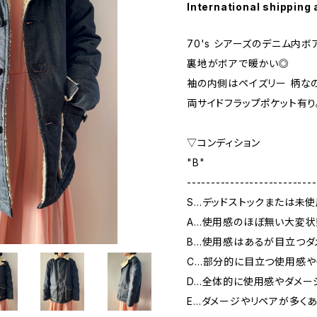
International shipping 
70's シアーズのデニム内ボ
裏地がボアで暖かい◎
袖の内側はペイズリー 柄な
両サイドフラップポケット有り
▽コンディション
"B"
---------------------------
S…デッドストックまたは未
A…使用感のほぼ無い大変状
B…使用感はあるが目立つダ
C…部分的に目立つ使用感や
D…全体的に使用感やダメー
E…ダメージやリペアが多く