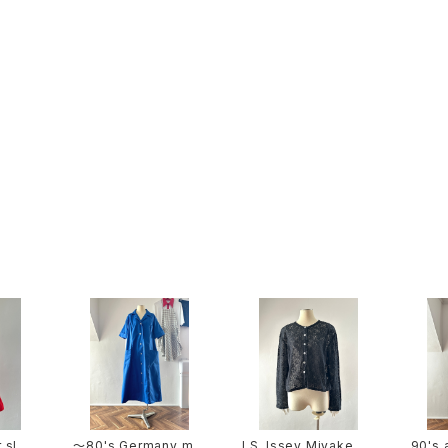
r slee
〜80's Germany ma
I.S. Issey Miyake ar
90's a