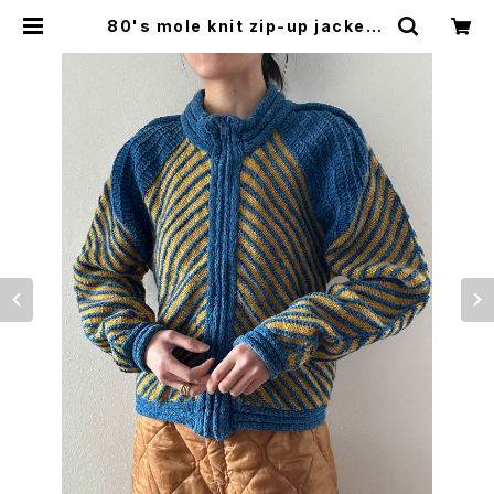
80's mole knit zip-up jacket |
woo