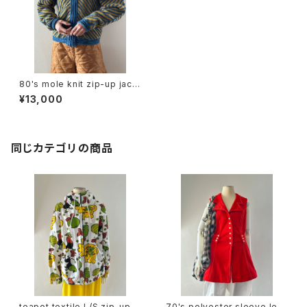
80's mole knit zip-up jack
et
¥13,000
同じカテゴリの商品
teapot textile L/S zip-up h
70's polyester sleeve les