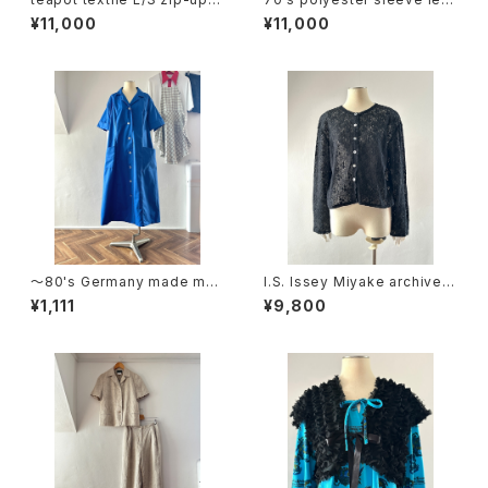
oodie
s tops
¥11,000
¥11,000
〜80's Germany made me
I.S. Issey Miyake archive c
dical dress
otton lace cardigan
¥1,111
¥9,800