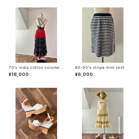
70's India cotton volume s
80-90's stripe mini skirt
kirt
¥18,000
¥6,000