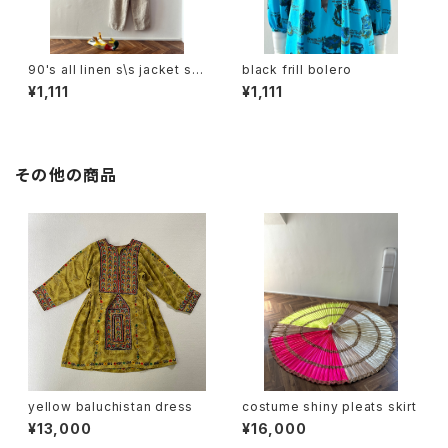
90's all linen s\s jacket set
black frill bolero
up
¥1,111
¥1,111
その他の商品
yellow baluchistan dress
costume shiny pleats skirt
¥13,000
¥16,000