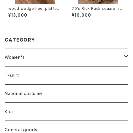
wood wedge heel platfor
70's Rick Rack square nec
m sandal
k sleeveless dress
¥13,000
¥16,000
CATEGORY
Women's
Outer
T-shirt
Dress
National costume
Tops
Kids
Bottoms
General goods