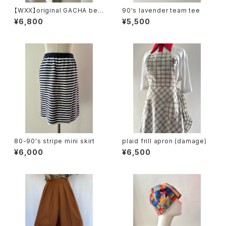
【WXX】original GACHA belt
90's lavender team tee
(khaki)
¥6,800
¥5,500
80-90's stripe mini skirt
plaid frill apron (damage)
¥6,000
¥6,500