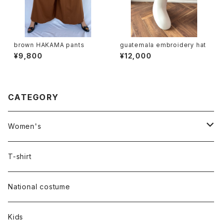
brown HAKAMA pants
guatemala embroidery hat
¥9,800
¥12,000
CATEGORY
Women's
Outer
T-shirt
Dress
National costume
Tops
Kids