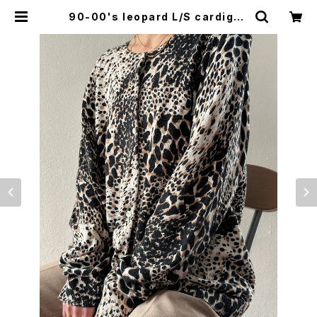
90-00's leopard L/S cardigan
| woo