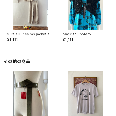
90's all linen s\s jacket set
black frill bolero
up
¥1,111
¥1,111
その他の商品