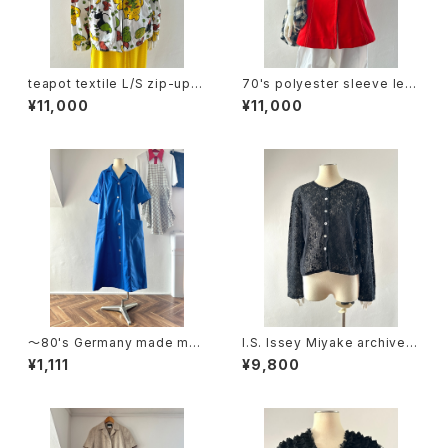
teapot textile L/S zip-up h
70's polyester sleeve les
oodie
s tops
¥11,000
¥11,000
〜80's Germany made me
I.S. Issey Miyake archive c
dical dress
otton lace cardigan
¥1,111
¥9,800