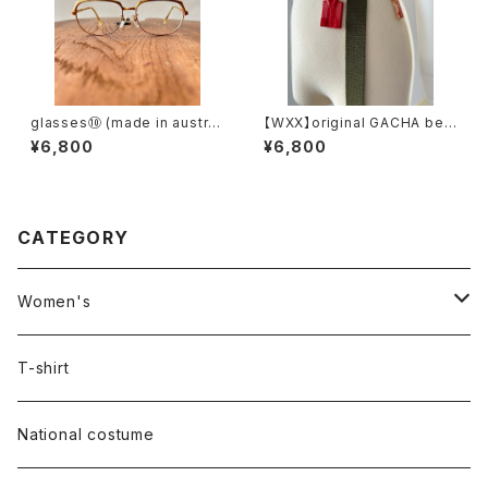
glasses⑩ (made in austri
【WXX】original GACHA belt
a)
(khaki)
¥6,800
¥6,800
CATEGORY
Women's
Outer
T-shirt
Dress
National costume