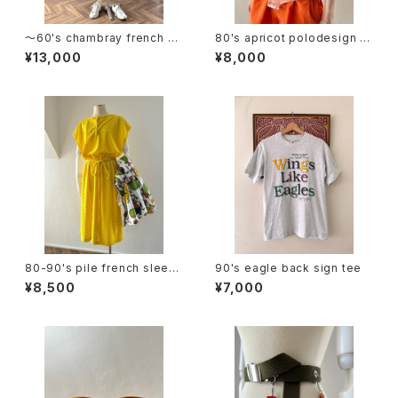
〜60's chambray french sl
80's apricot polodesign S/
eeve dress
S bodysuit
¥13,000
¥8,000
80-90's pile french sleev
90's eagle back sign tee
e dress
¥8,500
¥7,000