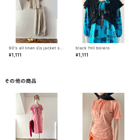
90's all linen s\s jacket set
black frill bolero
up
¥1,111
¥1,111
その他の商品