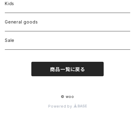
Tops
Kids
Bottoms
General goods
Shoes
Sale
Bag
商品一覧に戻る
Hat
Accessory
© woo
Powered by