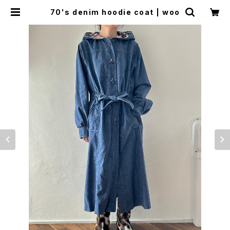
70's denim hoodie coat | woo