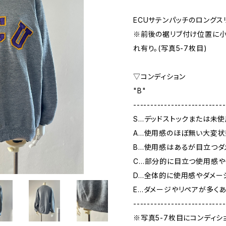
ECUサテンパッチのロングス
※前後の裾リブ付け位置に小
れ有り。(写真5-7枚目)
▽コンディション
"B"
---------------------------
S…デッドストックまたは未
A…使用感のほぼ無い大変状
B…使用感はあるが目立つダ
C…部分的に目立つ使用感や
D…全体的に使用感やダメー
E…ダメージやリペアが多く
---------------------------
※写真5-7枚目にコンディシ