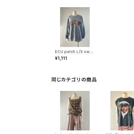
ECU patch L/S swea
t
¥1,111
同じカテゴリの商品