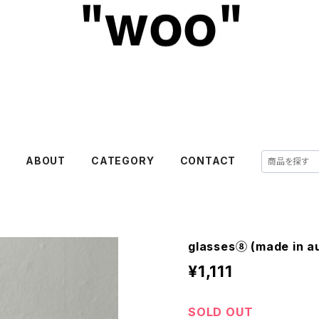
E
ABOUT
CATEGORY
CONTACT
glasses⑧ (made in au
¥1,111
SOLD OUT