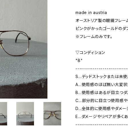
made in austria
オーストリア製の眼鏡フレー
ピンクがかったゴールドのダ
※フレームのみです。
▽コンディション
"B"
---------------------------
S…デッドストックまたは未
A…使用感のほぼ無い大変状
B…使用感はあるが目立つダ
C…部分的に目立つ使用感や
D…全体的に使用感やダメー
E…ダメージやリペアが多く
---------------------------