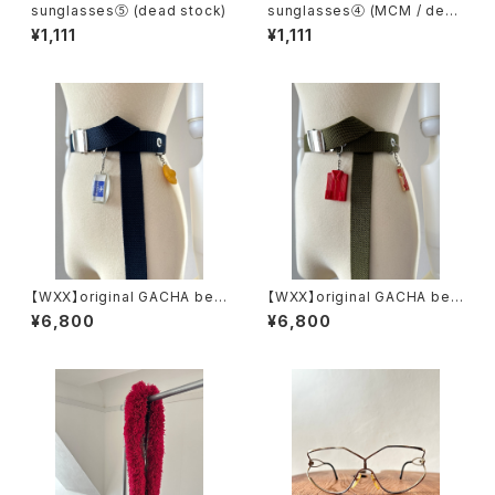
sunglasses⑤ (dead stock)
sunglasses④ (MCM / dead
stock)
¥1,111
¥1,111
【WXX】original GACHA belt
【WXX】original GACHA belt
(navy)
(khaki)
¥6,800
¥6,800