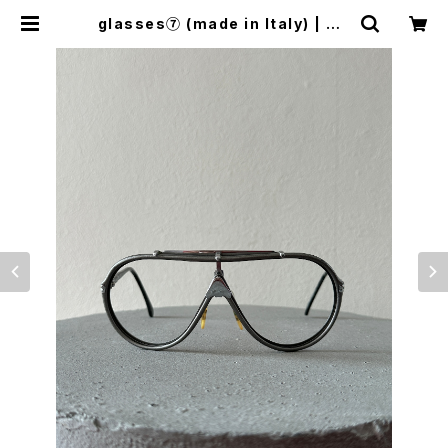
glasses⑦ (made in Italy) | wo
o