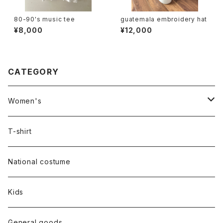
80-90's music tee
guatemala embroidery hat
¥8,000
¥12,000
CATEGORY
Women's
Outer
T-shirt
Dress
National costume
Tops
Kids
Bottoms
General goods