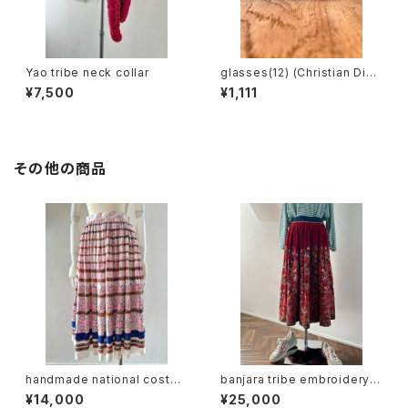
Yao tribe neck collar
glasses(12) (Christian Dior
/ made in austria)
¥7,500
¥1,111
その他の商品
handmade national costu
banjara tribe embroidery s
me design skirt
kirt
¥14,000
¥25,000