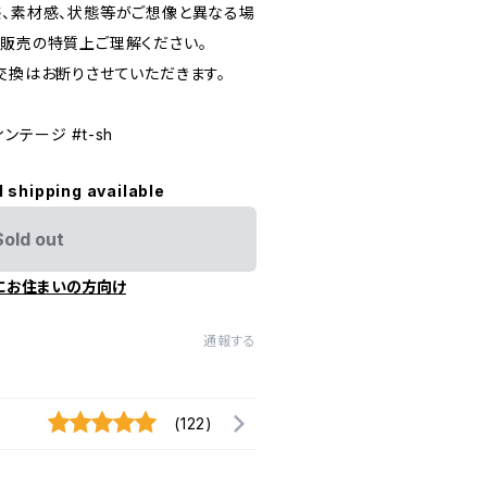
感、素材感、状態等がご想像と異なる場
信販売の特質上ご理解ください。
交換はお断りさせていただきます。
ィンテージ #t-sh
l shipping available
Sold out
にお住まいの方向け
通報する
(122)