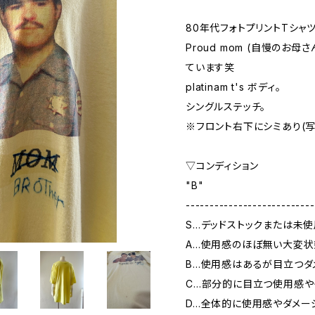
80年代フォトプリントTシャツ
Proud mom (自慢のお母さ
ています笑
platinam t's ボディ。
シングルステッチ。
※フロント右下にシミあり(写
▽コンディション
"B"
---------------------------
S…デッドストックまたは未
A…使用感のほぼ無い大変状
B…使用感はあるが目立つダ
C…部分的に目立つ使用感や
D…全体的に使用感やダメー