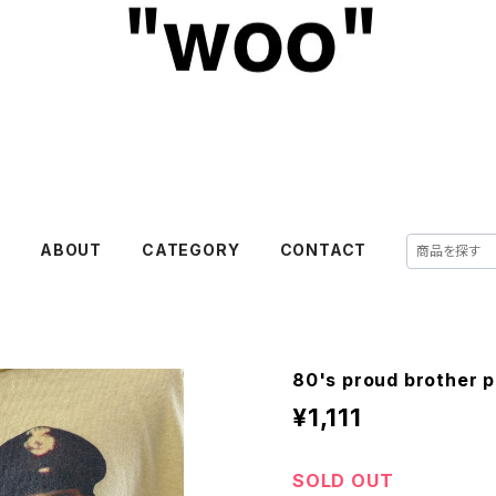
E
ABOUT
CATEGORY
CONTACT
80's proud brother p
¥1,111
SOLD OUT