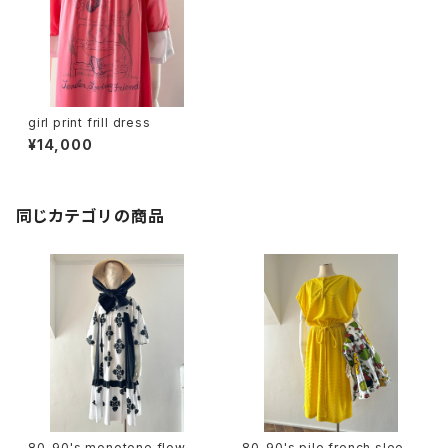
girl print frill dress
¥14,000
同じカテゴリの商品
80-90's monotone flower
80-90's pile french sleev