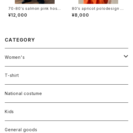
70-80's salmon pink hospi
80's apricot polodesign S/
tal dress
S bodysuit
¥12,000
¥8,000
CATEGORY
Women's
Outer
T-shirt
Dress
National costume
Tops
Kids
Bottoms
General goods