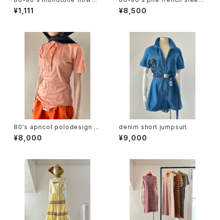
design dress
e dress
¥1,111
¥8,500
80's apricot polodesign S/
denim short jumpsuit
S bodysuit
¥8,000
¥9,000