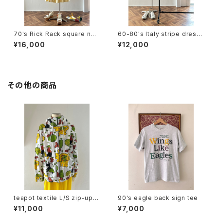
70's Rick Rack square nec
60-80's Italy stripe dress
k sleeveless dress
(sleeve less / short sleev
¥16,000
¥12,000
e)
その他の商品
teapot textile L/S zip-up h
90's eagle back sign tee
oodie
¥11,000
¥7,000