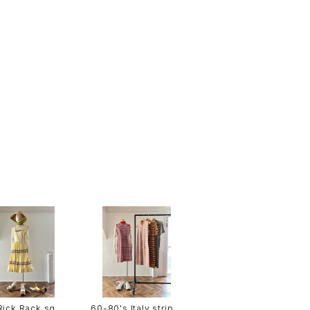
Rick Rack squ
60-80's Italy stripe