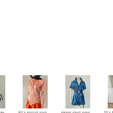
rench
80's apricot polode
denim short jumpsu
70's 