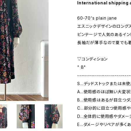
International shipping 
60-70's plain jane
エスニックデザインのロング
ビンテージで人気のあるイン
長袖だが薄手なので夏でも
▽コンディション
" B"
---------------------------
S…デッドストックまたは未
A…使用感のほぼ無い大変状
B…使用感はあるが目立つダ
C…部分的に目立つ使用感や
D…全体的に使用感やダメー
E…ダメージやリペアが多く