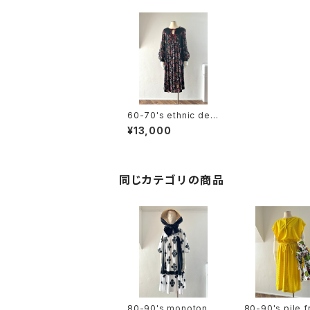
60-70's ethnic desi
gn L/S dress
¥13,000
同じカテゴリの商品
80-90's monotone
80-90's pile f