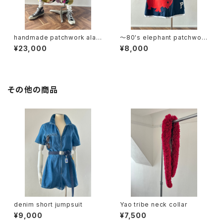
handmade patchwork alad
〜80's elephant patchwork
din pants
wrap skirt
¥23,000
¥8,000
その他の商品
denim short jumpsuit
Yao tribe neck collar
¥9,000
¥7,500