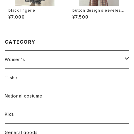
black lingerie
button design sleeveless
tops
¥7,000
¥7,500
CATEGORY
Women's
Outer
T-shirt
Dress
National costume
Tops
Kids
Bottoms
General goods