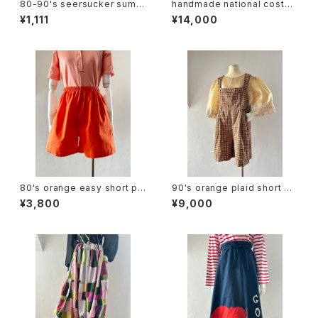
80-90's seersucker summ
handmade national costu
er plaid slacks
me design skirt
¥1,111
¥14,000
80's orange easy short pa
90's orange plaid short ov
nts
erall
¥3,800
¥9,000