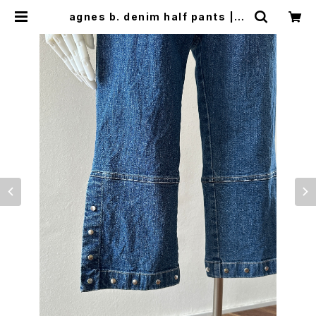
agnes b. denim half pants | w
oo