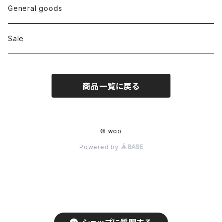
Bottoms
General goods
Shoes
Sale
Bag
商品一覧に戻る
Hat
Accessory
© woo
Powered by