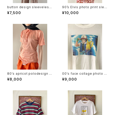
button design sleeveless
90’s Elvis photo print slee
tops
veless tee
¥7,500
¥10,000
80's apricot polodesign S/
00's face collage photo te
S bodysuit
e
¥8,000
¥9,000