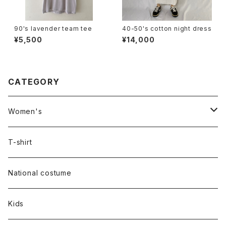
90's lavender team tee
40-50's cotton night dress
¥5,500
¥14,000
CATEGORY
Women's
Outer
T-shirt
Dress
National costume
Tops
Kids