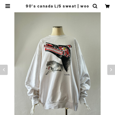
90's canada L/S sweat | woo