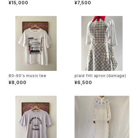
m half zip jacket
use
¥15,000
¥7,500
80-90's music tee
plaid frill apron (damage)
¥8,000
¥6,500