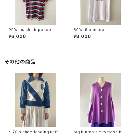
90's mulch stripe tee
80's ribbon tee
¥6,000
¥8,000
その他の商品
〜70's cheerleading unifor
big button sleeveless blo